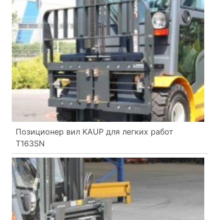
Позиционер вил KAUP для легких работ
T163SN