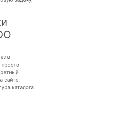
ки
ОО
оким
 просто
кретный
а сайте
тура каталога