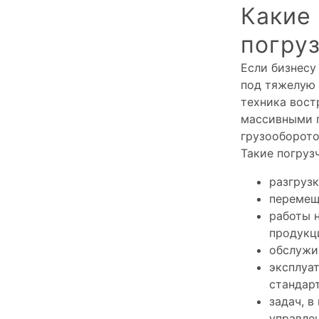
Какие
погруз
Если бизнесу
под тяжелую 
техника вост
массивными 
грузооборото
Такие погруз
разгрузк
перемещ
работы 
продукц
обслужи
эксплуат
стандар
задач, 
управлен