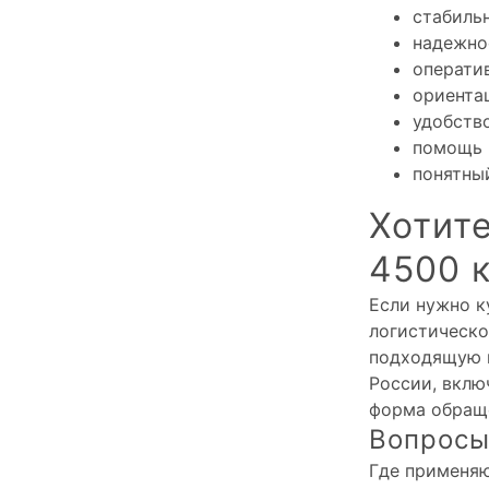
стабиль
надежно
оператив
ориента
удобство
помощь 
понятны
Хотите
4500 к
Если нужно к
логистическо
подходящую м
России, вклю
форма обращ
Вопросы
Где применяю