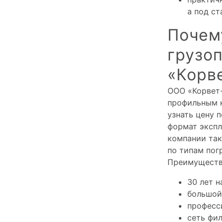
а под с
Почему
грузо
«Корв
ООО «Корвет-
профильным к
узнать цену 
формат экспл
компании так
по типам пог
Преимуществ
30 лет н
большой
професс
сеть фил