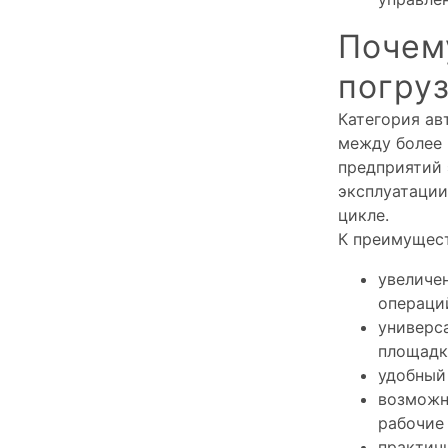
Почем
погруз
Категория ав
между более 
предприятий
эксплуатации
цикле.
К преимущест
увеличе
операци
универса
площадк
удобный
возможн
рабочие
практич