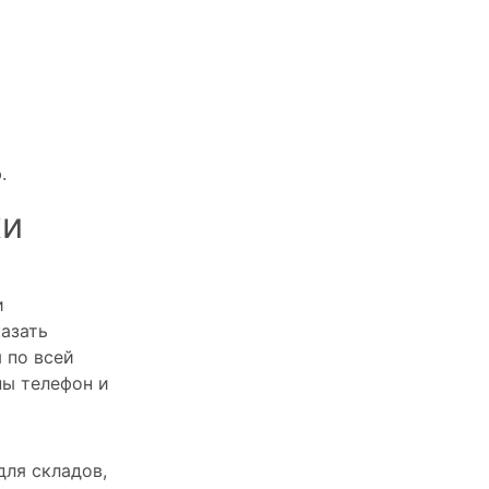
.
ки
и
казать
 по всей
ны телефон и
для складов,