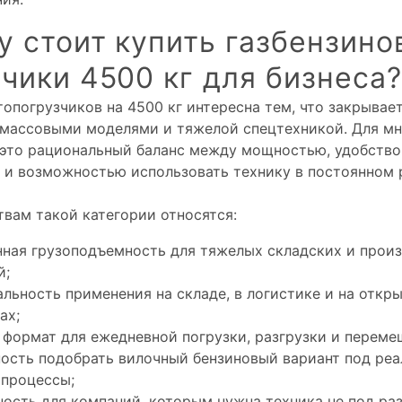
у стоит купить газбензино
чики 4500 кг для бизнеса?
топогрузчиков на 4500 кг интересна тем, что закрыва
массовыми моделями и тяжелой спецтехникой. Для мн
 это рациональный баланс между мощностью, удобств
 и возможностью использовать технику в постоянном
вам такой категории относятся:
нная грузоподъемность для тяжелых складских и прои
й;
льность применения на складе, в логистике и на откр
ах;
 формат для ежедневной погрузки, разгрузки и переме
ость подобрать вилочный бензиновый вариант под ре
 процессы;
ность для компаний, которым нужна техника не под раз