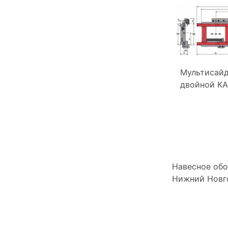
Мультисай
двойной K
Навесное обо
Нижний Новг