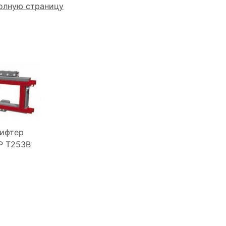
олную страницу
ифтер
P Т253В