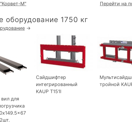
"Корвет-М"
Перейти на п
е оборудование 1750 кг
орудование
→
Сайдшифтер
Мультисайдш
интегрированный
тройной KAU
KAUP T151I
 вил для
погрузчика
00x149.5x67
2шт.