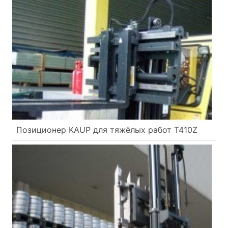
Позиционер KAUP для тяжёлых работ T410Z