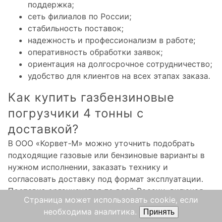
поддержка;
сеть филиалов по России;
стабильность поставок;
надежность и профессионализм в работе;
оперативность обработки заявок;
ориентация на долгосрочное сотрудничество;
удобство для клиентов на всех этапах заказа.
Как купить газбензиновые
погрузчики 4 тонны с
доставкой?
В ООО «Корвет-М» можно уточнить подобрать
подходящие газовые или бензиновые варианты в
нужном исполнении, заказать технику и
согласовать доставку под формат эксплуатации.
Поставка организуется по всей России, включая
Страница может использовать cookie, если
Москву и Московскую область. Это удобно, если
необходима аналитика.
Принять
нужен один партнер и для покупки, и для