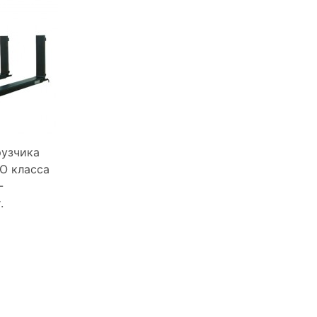
рузчика
SO класса
-
.