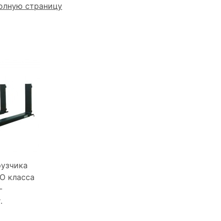
олную страницу
рузчика
SO класса
-
.