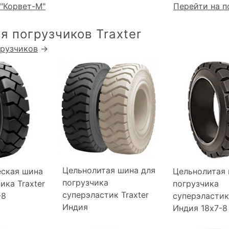
"Корвет-М"
Перейти на п
я погрузчиков Traxter
грузчиков
→
Цельнолитая шина для
ская шина
Цельнолитая 
погрузчика
ика Traxter
погрузчика
суперэластик Traxter
-8
суперэластик 
Индия
Индия 18x7-8