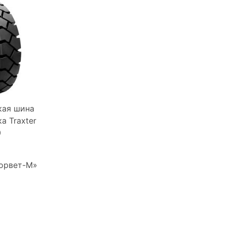
кая шина
а Traxter
0
Корвет-М»