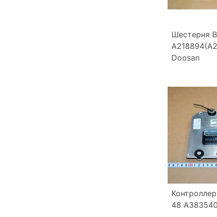
Шестерня В
A218894(A2
Doosan
Контроллер
48 A383540