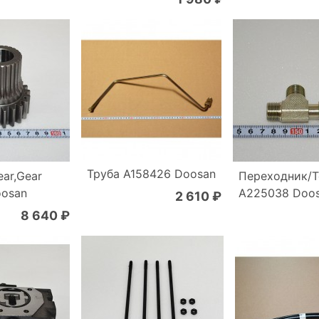
Труба A158426 Doosan
ear,Gear
Переходник/T
oosan
A225038 Doo
2 610 ₽
8 640 ₽