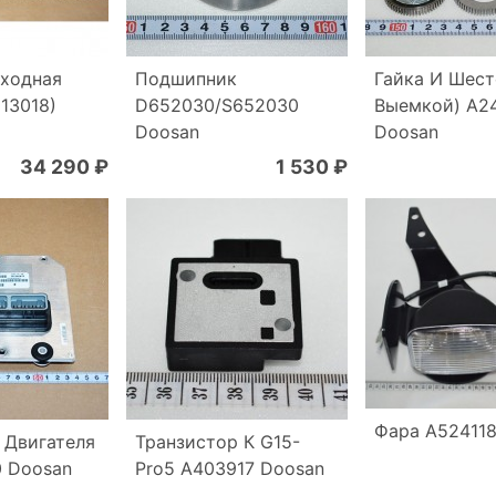
ходная
Подшипник
Гайка И Шест
13018)
D652030/S652030
Выемкой) A2
Doosan
Doosan
34 290 ₽
1 530 ₽
Фара A524118
 Двигателя
Транзистор К G15-
 Doosan
Pro5 A403917 Doosan