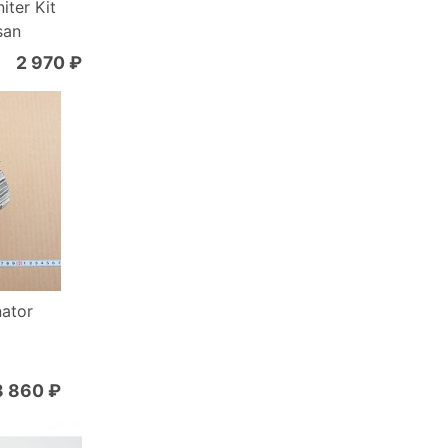
iter Kit
san
2 970 ₽
nator
6
8 860 ₽