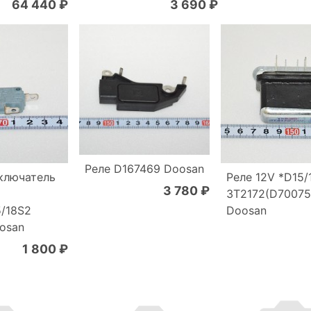
64 440 ₽
3 690 ₽
Реле D167469 Doosan
ключатель
Реле 12V *D15/
3 780 ₽
3T2172(D70075
5/18S2
Doosan
osan
1 800 ₽