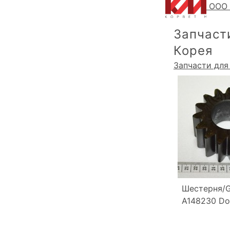
ООО 
Запчаст
Корея
Запчасти для
Шестерня/Ge
A148230 Do