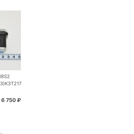
18S2
3)K3T217
6 750 ₽