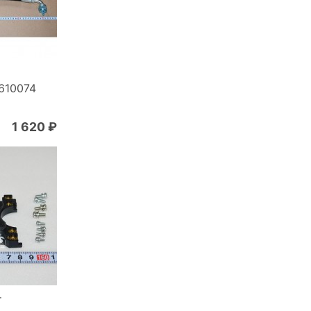
610074
1 620 ₽
т