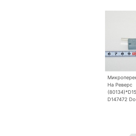
Микропере
На Реверс
(80134)*D1
D147472 Do