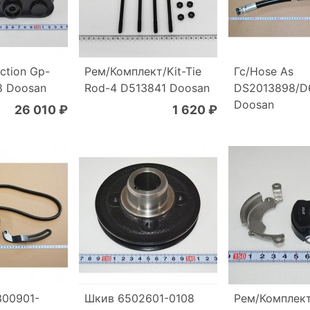
ction Gp-
Рем/Комплект/Kit-Tie
Гс/Hose As
8 Doosan
Rod-4 D513841 Doosan
DS2013898/D
Doosan
26 010 ₽
1 620 ₽
300901-
Шкив 6502601-0108
Рем/Комплек