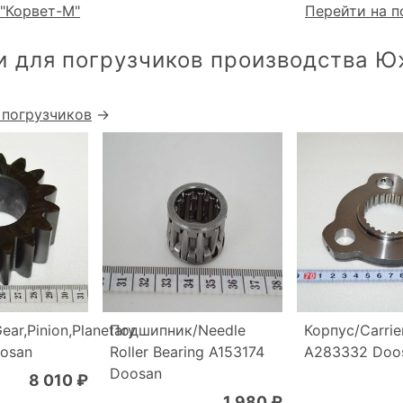
"Корвет-М"
Перейти на п
и для погрузчиков производства 
 погрузчиков
→
ar,Pinion,Planetary
Подшипник/Needle
Корпус/Carrier
osan
Roller Bearing A153174
A283332 Doo
Doosan
8 010 ₽
1 980 ₽