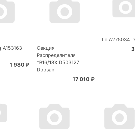
Гc A275034 
g A153163
Секция
3
Распределителя
*B16/18X D503127
1 980 ₽
Doosan
17 010 ₽