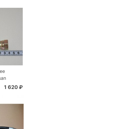
ee
san
1 620 ₽