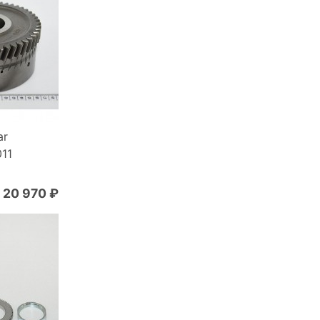
ar
011
20 970 ₽