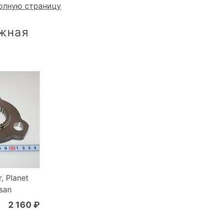
олную страницу
Южная
, Planet
san
2 160 ₽