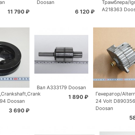
an
Doosan
Трамблера/Ign
A218363 Doo
11 790 ₽
6 120 ₽
Вал A333179 Doosan
,Crankshaft,Crank
Генератор/Alter
1 890 ₽
694 Doosan
24 Volt D89035
Doosan
3 690 ₽
5