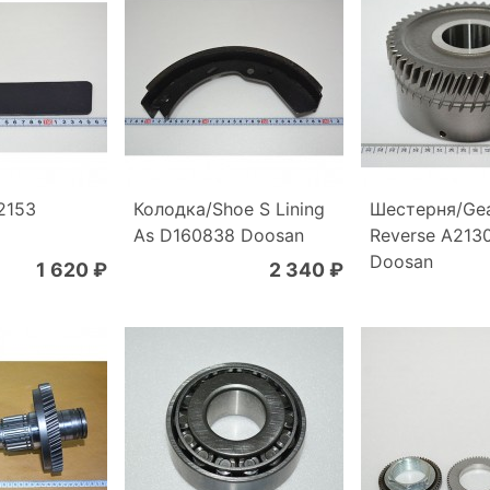
2153
Колодка/Shoe S Lining
Шестерня/Ge
As D160838 Doosan
Reverse A213
Doosan
1 620 ₽
2 340 ₽