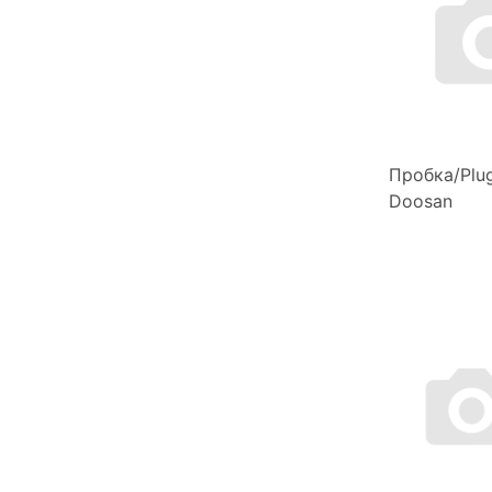
Пробка/Plu
Doosan