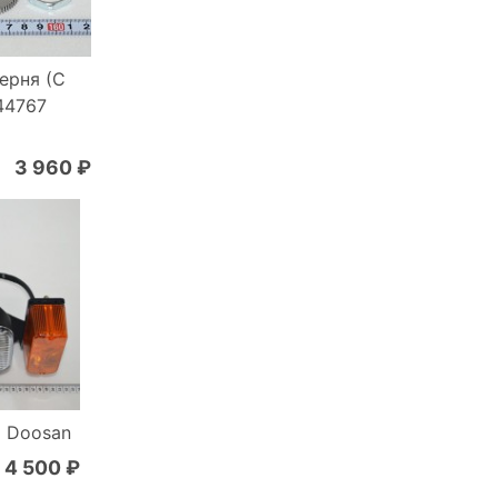
ерня (С
44767
3 960 ₽
 Doosan
4 500 ₽