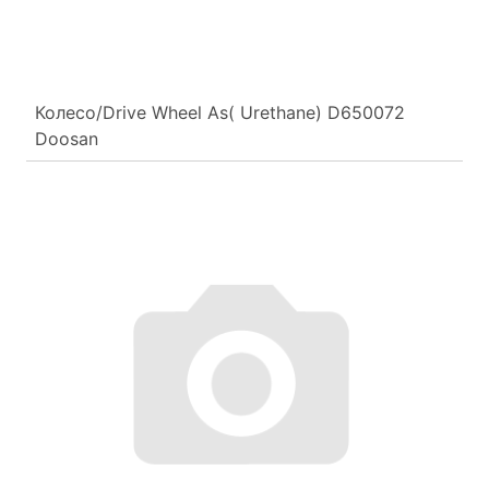
Колесо/Drive Wheel As( Urethane) D650072
Doosan