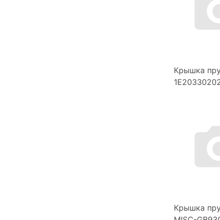
Крышка пр
1E20330202
Крышка пр
MISC-GB930