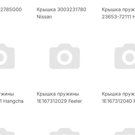
82785G00
Крышка 3003231780
Крышка пруж
Nissan
23653-72111 
ужины
Крышка пружины
Крышка пруж
1 Hangcha
1E167312029 Feeler
1E167312040 F