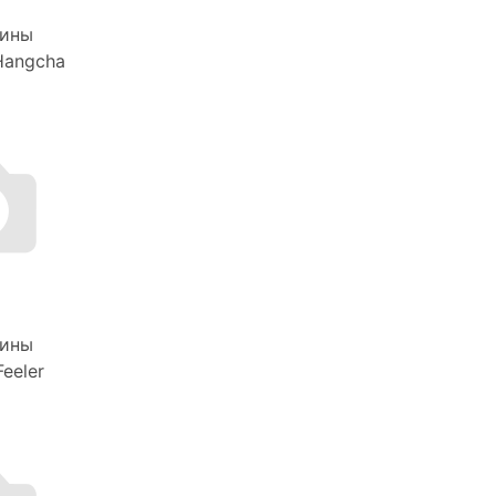
ины
Hangcha
ины
eeler