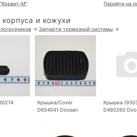
"Корвет-М"
Перейти на п
 корпуса и кожухи
 погрузчиков
→
Запчасти тормозной системы
→
80274
Крышка/Cover
Крышка (930
D654041 Doosan
D480260 Doo