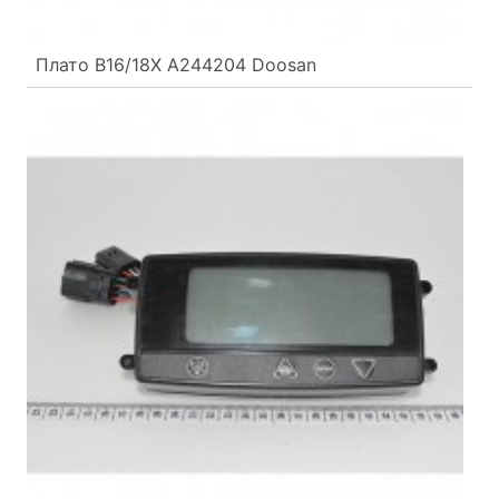
Плато B16/18X A244204 Doosan