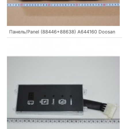
Панель/Panel (88446+88638) A644160 Doosan