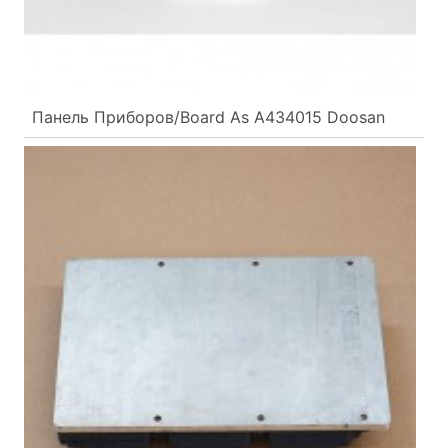
Панель Приборов/Board As A434015 Doosan