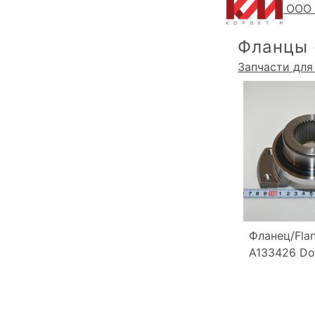
ООО 
Фланцы 
Запчасти для
Фланец/Fla
A133426 Do