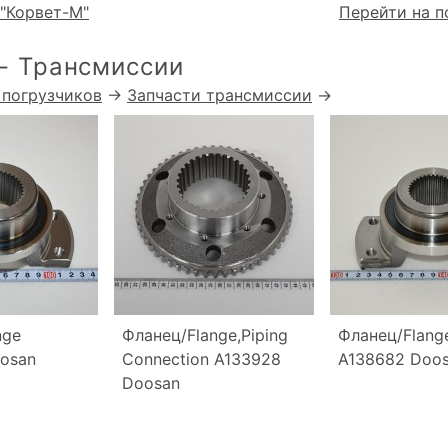
"Корвет-М"
Перейти на п
- Трансмиссии
 погрузчиков
→
Запчасти трансмиссии
→
nge
Фланец/Flange,Piping
Фланец/Flange
osan
Connection A133928
A138682 Doo
Doosan