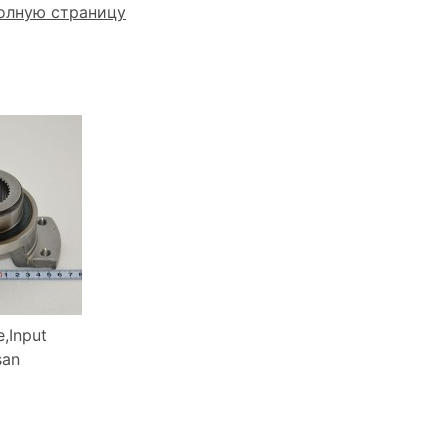
олную страницу
,Input
san