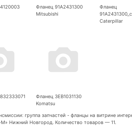
44120003
Фланец 91A2431300
Фланец
Mitsubishi
91A2431300_c
Caterpillar
5832333071
Фланец 3EB1031130
Komatsu
нсмиссии: группа запчастей - фланцы на витрине интер
-М» Нижний Новгород. Количество товаров —
11.