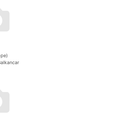
оре)
alkancar