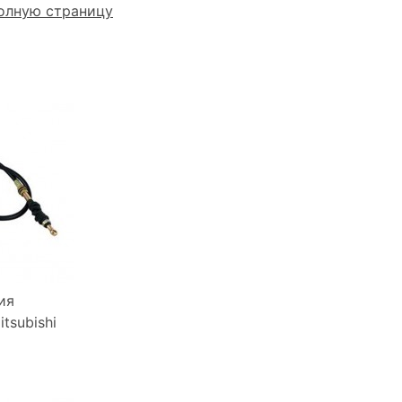
олную страницу
ия
tsubishi