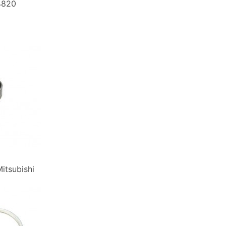
4820
itsubishi