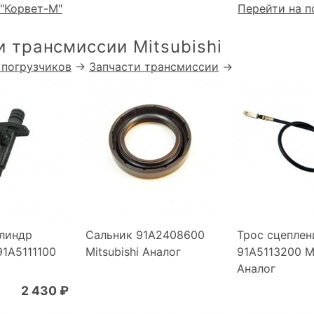
"Корвет-М"
Перейти на п
и трансмиссии Mitsubishi
 погрузчиков
→
Запчасти трансмиссии
→
линдр
Сальник 91A2408600
Трос сцеплен
91A5111100
Mitsubishi Аналог
91A5113200 Mi
Аналог
2 430 ₽