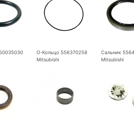
550035030
О-Кольцо 556370258
Сальник 556
Mitsubishi
Mitsubishi