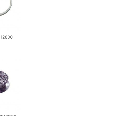
512800
орматор