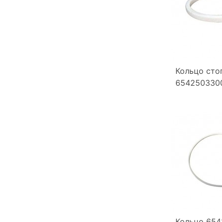
Кольцо сто
6542503300
Кольцо 654