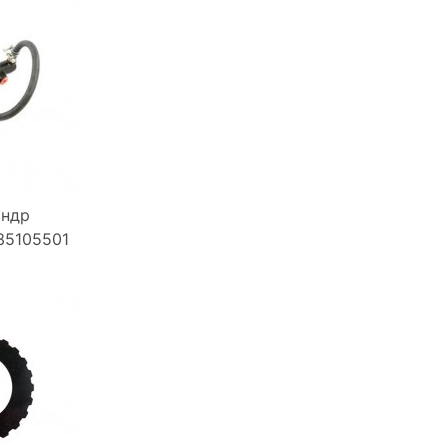
индр
35105501