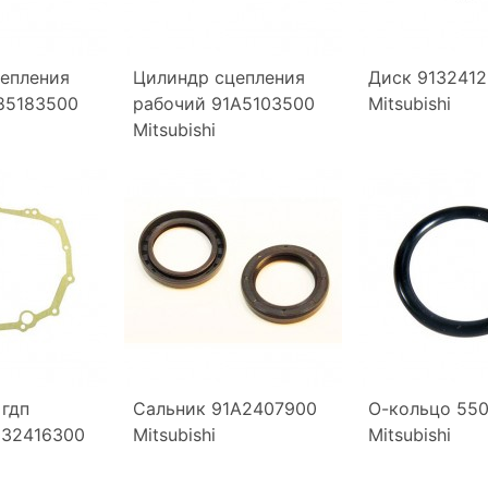
епления
Цилиндр сцепления
Диск 9132412
85183500
рабочий 91A5103500
Mitsubishi
Mitsubishi
 гдп
Сальник 91A2407900
О-кольцо 550
132416300
Mitsubishi
Mitsubishi