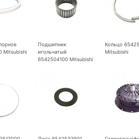
порное
Подшипник
Кольцо 6542
 Mitsubishi
игольчатый
Mitsubishi
6542504100 Mitsubishi
2513000
Диск 6542533901
Гидротрансф