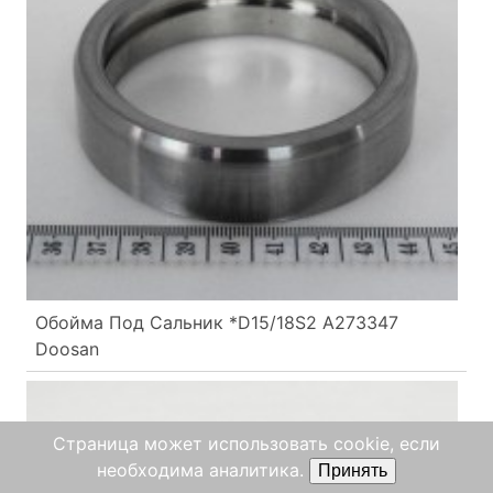
Обойма Под Сальник *D15/18S2 A273347
Doosan
Страница может использовать cookie, если
необходима аналитика.
Принять