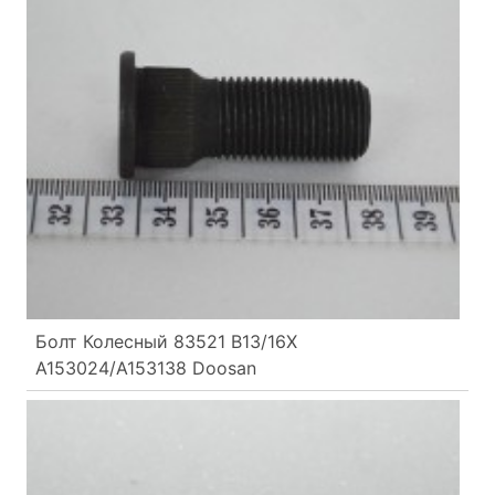
Болт Колесный 83521 B13/16X
A153024/A153138 Doosan