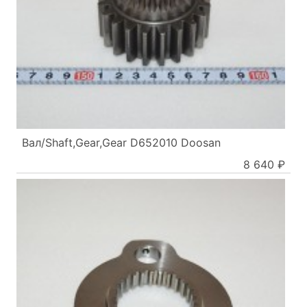
Вал/Shaft,Gear,Gear D652010 Doosan
8 640 ₽