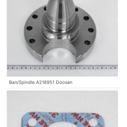
Вал/Spindle A218951 Doosan