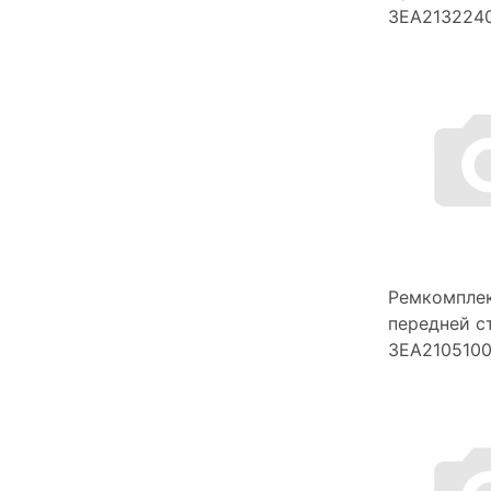
3EA2132240
Ремкомпле
передней с
3EA2105100