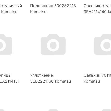
 ступичный
Подшипник 600232213
Сальник сту
 Komatsu
Komatsu
3EA2114140 K
упицы
Уплотнение
Сальник 7011
3EA2114131
3EB2221160 Komatsu
Komatsu