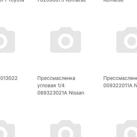
5013022
Прессмасленка
Прессмаслен
угловая 1/4
009322011A N
089323021A Nissan