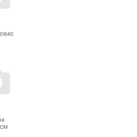
31640
ка
TCM