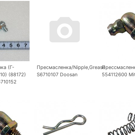
ка (Г-
Пресмасленка/Nipple,Grease
Прессмаслен
10) (88172)
S6710107 Doosan
554112600 Mit
6710152