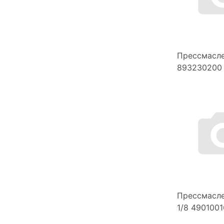
Прессмасл
893230200 
Прессмасле
1/8 490100