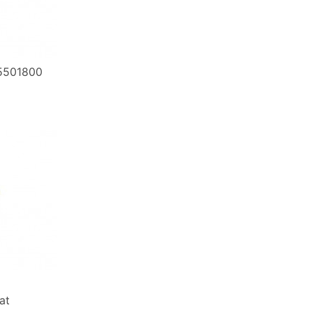
5501800
at