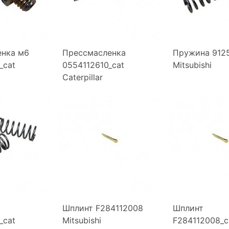
енка м6
Прессмасленка
Пружина 912
_cat
0554112610_cat
Mitsubishi
Caterpillar
Шплинт F284112008
Шплинт
_cat
Mitsubishi
F284112008_c