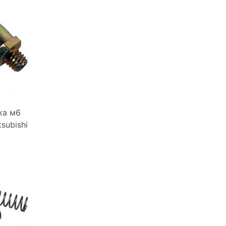
ка м6
subishi