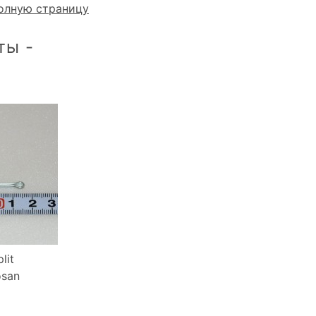
олную страницу
ты -
lit
osan