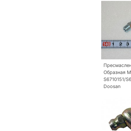
Пресмаслен
Образная М
S6710151/S
Doosan