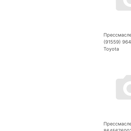
Прессмасл
(91559) 96
Toyota
Прессмасл
8645676003