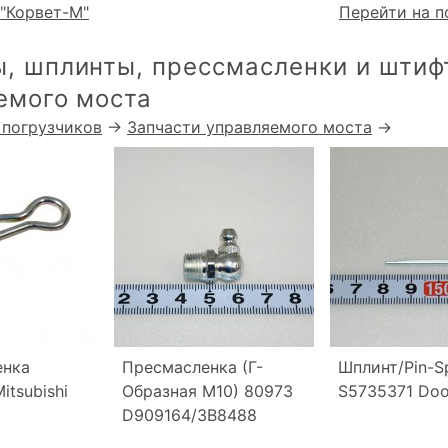
"Корвет-М"
Перейти на п
, шплинты, прессмасленки и штиф
емого моста
 погрузчиков
→
Запчасти управляемого моста
→
енка
Пресмасленка (Г-
Шплинт/Pin-Sp
itsubishi
Образная М10) 80973
S5735371 Do
D909164/3B8488