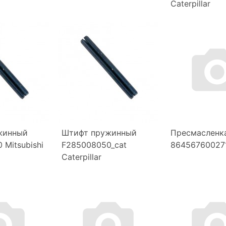
Caterpillar
жинный
Штифт пружинный
Пресмасленка
 Mitsubishi
F285008050_cat
864567600271
Caterpillar