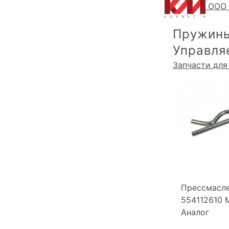
ООО 
Пружины
Управля
Запчасти для
Прессмасл
554112610 M
Аналог