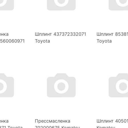
енка
Шплинт 437372332071
Шплинт 8538
4560060971
Toyota
Toyota
енка
Прессмасленка
Шплинт 4050
71 Toyota
702000675 Komatsu
Komatsu