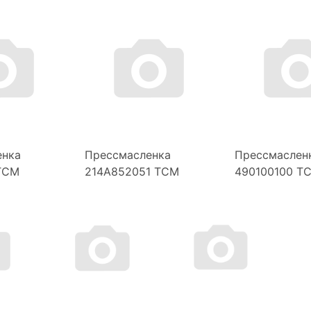
енка
Прессмасленка
Прессмаслен
TCM
214A852051 TCM
490100100 T