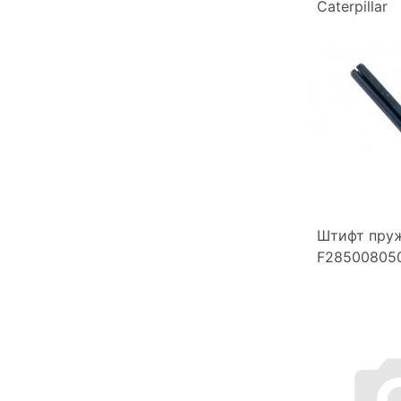
Caterpillar
Штифт пру
F285008050