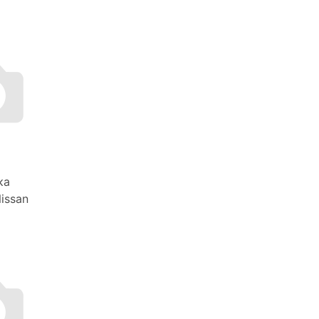
ка
issan