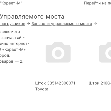
"Корвет-М"
Перейти на п
 Управляемого моста
 погрузчиков
→
Запчасти управляемого моста
→
авляемого
 запчастей -
рине интернет-
О «Корвет-М»
ород.
товаров —
2.
Шток 335142300071
Шток 216G
Toyota