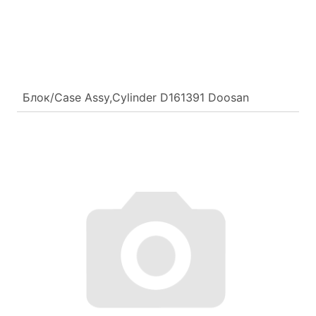
Блок/Case Assy,Cylinder D161391 Doosan