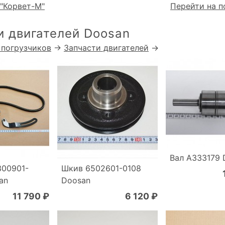
"Корвет-М"
Перейти на п
и двигателей Doosan
 погрузчиков
→
Запчасти двигателей
→
Вал A333179 
300901-
Шкив 6502601-0108
an
Doosan
11 790 ₽
6 120 ₽