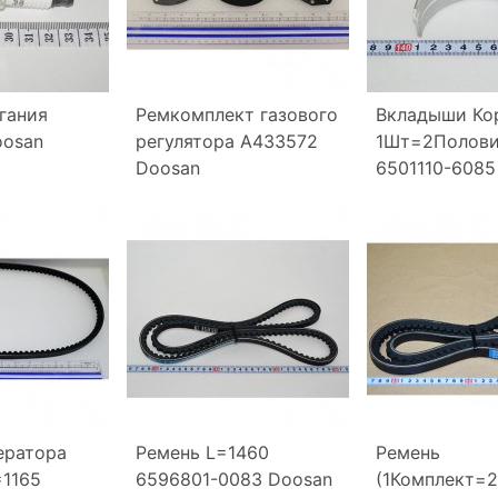
гания
Ремкомплект газового
Вкладыши Ко
oosan
регулятора A433572
1Шт=2Полови
Doosan
6501110-6085
ератора
Ремень L=1460
Ремень
=1165
6596801-0083 Doosan
(1Комплект=2