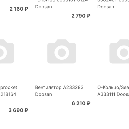
Doosan
Doosan
2 160 ₽
2 790 ₽
procket
Вентилятор A233283
О-Кольцо/Seal
A218164
Doosan
A333111 Doos
6 210 ₽
3 690 ₽