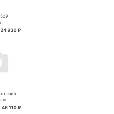
1529-
n
24 930 ₽
отнений
san
46 110 ₽