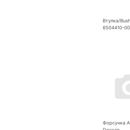
Втулка/Bus
6504410-00
Форсунка A
Doosan