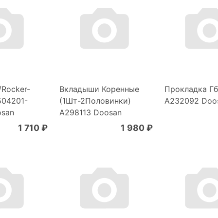
Rocker-
Вкладыши Коренные
Прокладка Г
504201-
(1Шт-2Половинки)
A232092 Doo
osan
A298113 Doosan
1 710 ₽
1 980 ₽