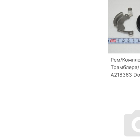
Рем/Компл
Трамблера/I
A218363 Do