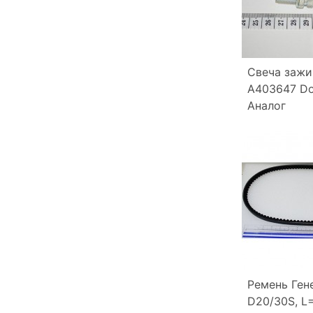
Свеча зажи
A403647 D
Аналог
Ремень Ген
D20/30S, L