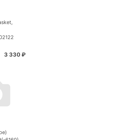
sket,
02122
3 330 ₽
ре)
(-6160)