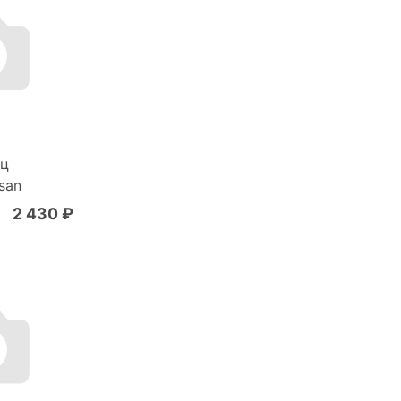
бц
san
2 430 ₽