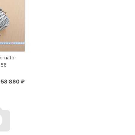
ernator
356
58 860 ₽