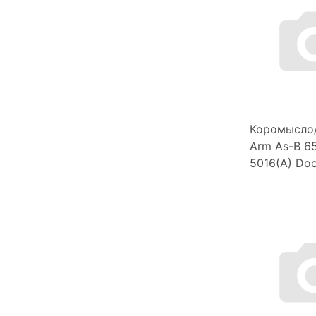
Коромысло/
Arm As-B 6
5016(A) Do