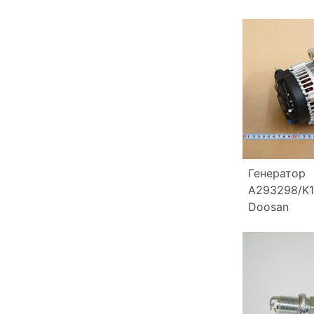
Генератор
A293298/K1
Doosan