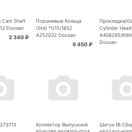
h Cam Shaft
Поршневые Кольца
Прокладка/Ga
12 Doosan
(Std) *G15/18S2
Cylinder Head
A252032 Doosan
A408285/K90
2 340 ₽
Doosan
9 450 ₽
273713
Коллектор Выпускной
Шатун (В Сбо
*D15/18S 6508101-0124
6502401-6009