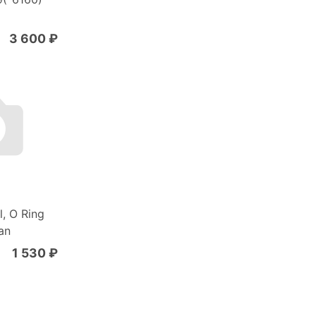
3 600 ₽
, O Ring
an
1 530 ₽