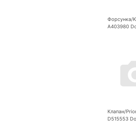
Форсунка/Ki
A403980 D
Клапан/Prior
D515553 D