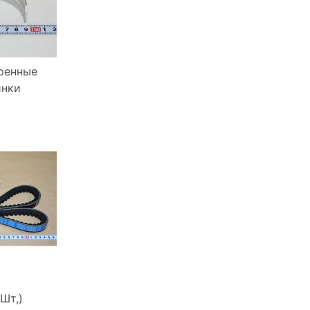
ренные
нки
Шт,)