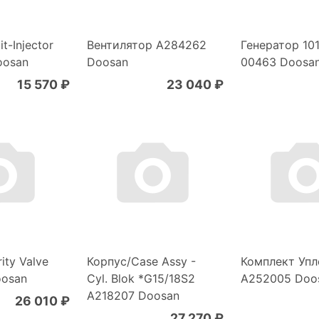
t-Injector
Вентилятор A284262
Генератор 10
oosan
Doosan
00463 Doosa
15 570 ₽
23 040 ₽
ity Valve
Корпус/Case Assy -
Комплект Упл
oosan
Cyl. Blok *G15/18S2
A252005 Doo
A218207 Doosan
26 010 ₽
27 270 ₽