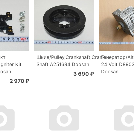
ект
Шкив/Pulley,Crankshaft,Crank
Генератор/Alt
gniter Kit
Shaft A251694 Doosan
24 Volt D890
osan
Doosan
3 690 ₽
2 970 ₽