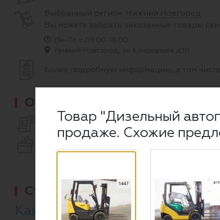
Выбранный регион:
Нижний Новгород
Вы можете забрать заказанные товары сам
Пн-Пт, с 09:00-18:00
Нижний Новгород, ул Коновалова д.10
Более подробную информацию, в том числе
Оплата
Товар "Дизельный автоп
С юр.лицами работаем только по предоплат
продаже. Схожие предл
Физ. лица могут расплатиться как за налич
Подробнее об оплате и наших реквизитах
Статьи по теме
Как правильно выбрать БУ пог