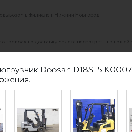
овывозом в филиале г. Нижний Новгород
 о тарифах на доставку можете посмотреть на нашей
огрузчик Doosan D18S-5 K00071
е. Юр. лица могут расплатиться за товары за безнали
ожения.
ный расчет и по банковской карте, так и по банковско
рузчик и не ошибиться!