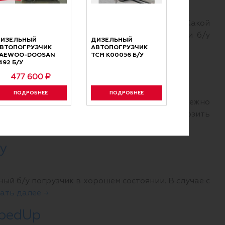
тить внимание в ходе проведения сделки? Какой
и и другие вопросы о безопасности покупки б/у
ИЗЕЛЬНЫЙ
ДИЗЕЛЬНЫЙ
ВТОПОГРУЗЧИК
АВТОПОГРУЗЧИК
AEWOO-DOOSAN
TCM K00056 Б/У
492 Б/У
477 600 ₽
ПОДРОБНЕЕ
ПОДРОБНЕЕ
х. Для этого спецтехника должна быть надежно
илочного погрузчика и как безопасно перевозить
у
й б/у погрузчик в хорошем состоянии. В случае с
ать далее →
mpedUp