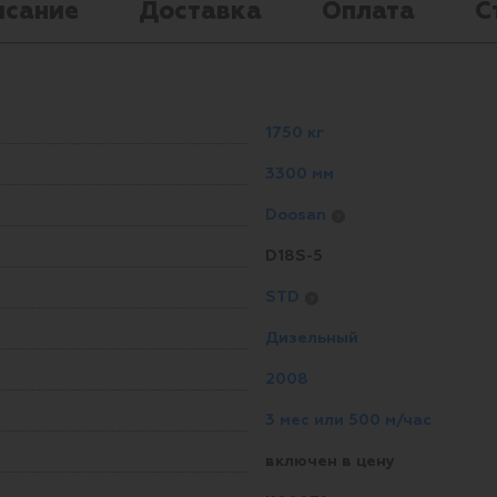
исание
Доставка
Оплата
С
1750 кг
3300 мм
Doosan
?
D18S-5
STD
?
Дизельный
2008
3 мес или 500 м/час
включен в цену