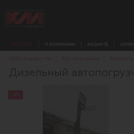
КАТАЛОГ
О КОМПАНИИ
АКЦИИ
СЕРВ
ООО «Корвет-М»
Б/у погрузчики
Автопогр
Дизельный автопогрузч
-4%