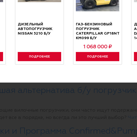
о перекупщика или крупной компании? На что обра
омпании, и действительно ли они необходимы? На эт
ДИЗЕЛЬНЫЙ
ГАЗ-БЕНЗИНОВЫЙ
Д
АВТОПОГРУЗЧИК
ПОГРУЗЧИК
А
 в нашей статье.
Читать далее →
NISSAN 5210 Б/У
CATERPILLAR GP18NT
D
КМ099 Б/У
1
узчика на уклоне
1 068 000 ₽
ПОДРОБНЕЕ
ПОДРОБНЕЕ
 горизонтальных, но и на наклонных поверхностя
 о том, как рассчитать максимальный угол уклона в
шая альтернатива б/у погрузчик
щие вилочные погрузчики, они часто ищут подержанны
удет все в порядке, но всегда ли это лучший выбор?
Чит
чики и Программа Confirmed&Pu