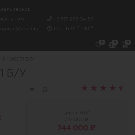
азать звонок
исать нам
+7 831 266 04 57
00
00
vgorod@kfork.ru
Пн-Пт 9
- 18
0
0
0
-5 K00071 Б/У
1 Б/У
Цена с НДС
и
775 000 ₽
744 000 ₽