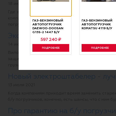
18 июня 2024
Где выгоднее купить б/у погрузчик – у мелког
комплекс услуг могут предоставлять крупные к
ГАЗ-БЕНЗИНОВЫЙ
ГАЗ-БЕНЗИНОВЫЙ
АВТОПОГРУЗЧИК
АВТОПОГРУЗЧИК
погрузчиков для производственных нужд отвечаем
DAEWOO-DOOSAN
KOMATSU 4119 Б/У
G15S-2 1447 Б/У
Эксплуатация вилочного погр
597 240 ₽
14 июня 2024
ПОДРОБНЕЕ
ПОДРОБНЕЕ
Вилочные погрузчики эффективны не только на
защищена от переворачивания. Эта статья будет
грузы на подъемах и спусках.
Читать далее →
Новый электроштабелер - луч
13 июля 2021
Когда компаниям приходит время заменить старею
б/у погрузчиков, конечно, есть шансы, что с ним б
Про гарантию на б/у погруз