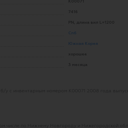
K00071
7416
PN, длина вил L=1200
Спб
Южная Корея
хорошее
3 месяца
б/у с инвентарным номером K00071 2008 года выпуск
том числе по Нижнему Новгороду и Нижегородской обл