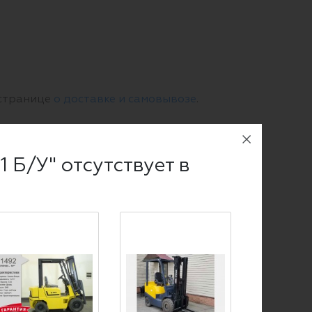
 странице
о доставке и самовывозе
.
 Б/У" отсутствует в
чный расчет с учетом НДС.
му переводу.