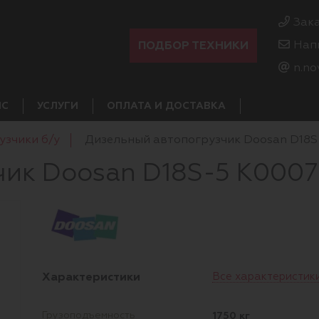
Зак
ПОДБОР ТЕХНИКИ
Нап
n.no
ИС
УСЛУГИ
ОПЛАТА И ДОСТАВКА
узчики б/у
Дизельный автопогрузчик Doosan D18S
ик Doosan D18S-5 K0007
Характеристики
Все характеристик
1750 кг
Грузоподъемность