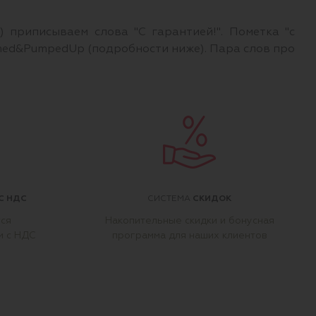
 приписываем слова "С гарантией!". Пометка "с
rmed&PumpedUp (подробности ниже). Пара слов про
С НДС
СКИДОК
СИСТЕМА
тся
Накопительные скидки и бонусная
м с НДС
программа для наших клиентов