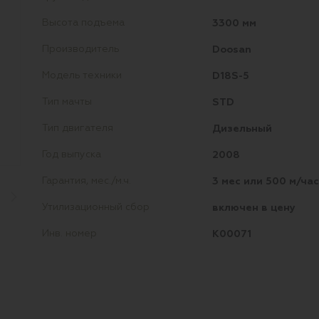
3300 мм
Высота подъема
Doosan
Производитель
D18S-5
Модель техники
STD
Тип мачты
Дизельный
Тип двигателя
2008
Год выпуска
3 мес или 500 м/час
Гарантия, мес./м.ч.
включен в цену
Утилизационный сбор
K00071
Инв. номер