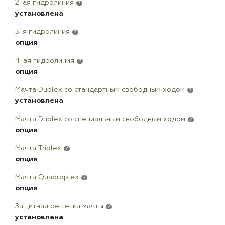
2-ая гидролиния
?
установлена
3-я гидролиния
?
опция
4-ая гидролиния
?
опция
Мачта Duplex сo стандартным свободным ходом
?
установлена
Мачта Duplex со специальным свободным ходом
?
опция
Мачта Triplex
?
опция
Мачта Quadroplex
?
опция
Защитная решетка мачты
?
установлена