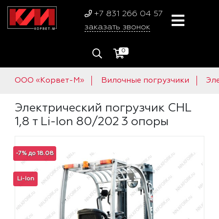
+7 831 266 04 57
заказать звонок
0
ООО «Корвет-М»
Вилочные погрузчики
Эл
Электрический погрузчик CHL
1,8 т Li-Ion 80/202 3 опоры
-7% до 18.08
Li-Ion