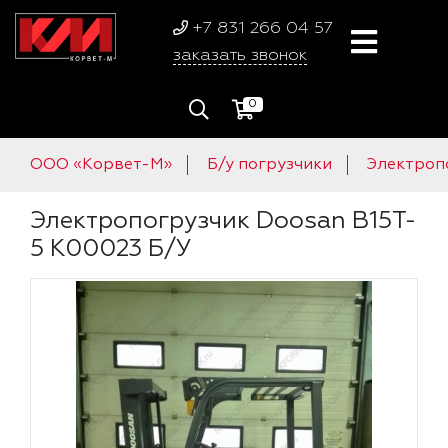
+7 831 266 04 57
заказать звонок
0
ООО «Корвет-М»
Б/у погрузчики
Электроп
Электропогрузчик Doosan B15T-
5 K00023 Б/У