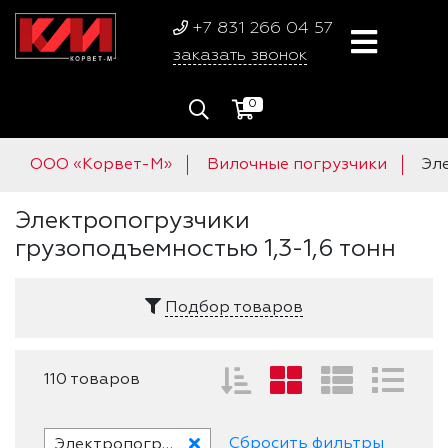
+7 831 266 04 57
заказать звонок
0
ООО «Корвет-М»
Вилочные погрузчики
Эл
Электропогрузчики
грузоподъемностью 1,3-1,6 тонн
Подбор товаров
110 товаров
Сбросить фильтры
Электропогрузчики грузоподъемностью 1,3-1,6 тонн