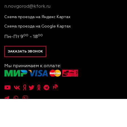
n.novgorod@kfork.ru
Схема проезда на Яндекс Картах
Схема проезда на Google Картах
00
00
Пн-Пт 9
- 18
ЗАКАЗАТЬ ЗВОНОК
Мы принимаем к оплате:
.Услуги
.Q
.Дзен
— Официальный дистрибьютор "Doosan
2026
©
Корвет-
Corporation Industrial Vehicle BG" и "CHL Materials