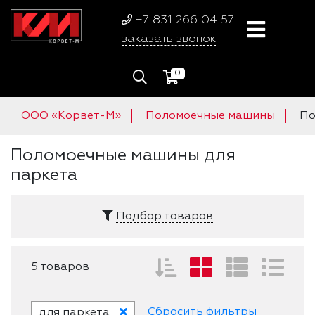
+7 831 266 04 57
заказать звонок
0
ООО «Корвет-М»
Поломоечные машины
По
Поломоечные машины для
паркета
Подбор товаров
5 товаров
Сбросить фильтры
для паркета