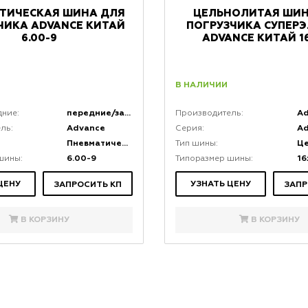
ТИЧЕСКАЯ ШИНА ДЛЯ
ЦЕЛЬНОЛИТАЯ ШИН
ЧИКА ADVANCE КИТАЙ
ПОГРУЗЧИКА СУПЕР
6.00-9
ADVANCE КИТАЙ 1
В НАЛИЧИИ
передние/задние
A
дние:
Производитель:
Advance
A
ль:
Серия:
Пневматическая
Ц
Тип шины:
6.00-9
16
шины:
Типоразмер шины:
ЦЕНУ
УЗНАТЬ ЦЕНУ
ЗАПРОСИТЬ КП
ЗАПР
В КОРЗИНУ
В КОРЗИНУ