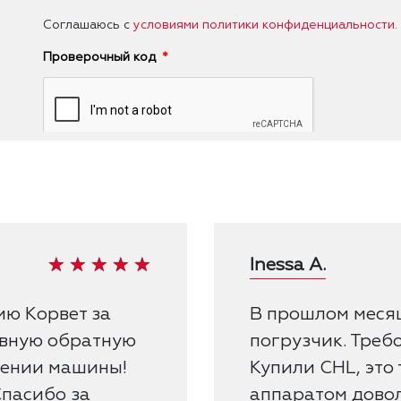
Соглашаюсь с
условиями политики конфиденциальности
.
Проверочный код
Inessa A.
ию Корвет за
В прошлом меся
ивную обратную
погрузчик. Треб
лении машины!
Купили CHL, это 
Спасибо за
аппаратом довол