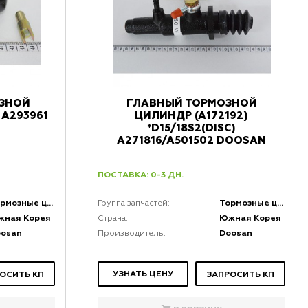
ЗНОЙ
ГЛАВНЫЙ ТОРМОЗНОЙ
 A293961
ЦИЛИНДР (А172192)
*D15/18S2(DISC)
A271816/A501502 DOOSAN
ПОСТАВКА: 0-3 ДН.
Тормозные цилиндры
Тормозные цилиндры
Группа запчастей:
жная Корея
Южная Корея
Страна:
oosan
Doosan
Производитель:
УЗНАТЬ ЦЕНУ
ОСИТЬ КП
ЗАПРОСИТЬ КП