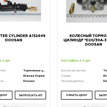
TER CYLINDER A152649
КОЛЕСНЫЙ ТОРМО
DOOSAN
ЦИЛИНДР *D20/30A-3
DOOSAN
0-3 ДН.
ПОСТАВКА: 0-3 ДН.
Тормозные цилиндры
стей:
Группа запчастей:
Южная Корея
Ю
Страна:
Doosan
D
ль:
Производитель:
ЦЕНУ
УЗНАТЬ ЦЕНУ
ЗАПРОСИТЬ КП
ЗАПР