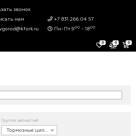
азать звонок
исать нам
+7 831 266 04 57
00
00
vgorod@kfork.ru
Пн-Пт 9
- 18
0
0
0
Группа запчастей
Тормозные цилиндры