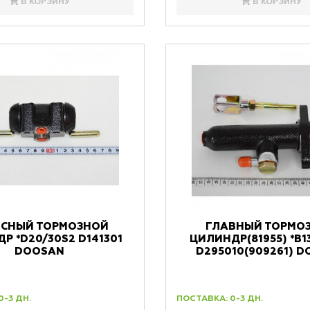
В КОРЗИНУ
В КОРЗИНУ
ЕСНЫЙ ТОРМОЗНОЙ
ГЛАВНЫЙ ТОРМО
Р *D20/30S2 D141301
ЦИЛИНДР(81955) *B13
DOOSAN
D295010(909261) 
0-3 ДН.
ПОСТАВКА: 0-3 ДН.