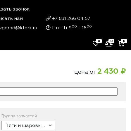
азать звонок
исать нам
+7 831 266 04 57
00
00
vgorod@kfork.ru
Пн-Пт 9
- 18
0
0
0
2 430 ₽
цена от
Группа запчастей
Тяги и шаровые соединения