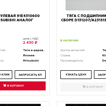
РУЛЕВАЯ 91E4310600
ТЯГА С ПОДШИПНИ
TSUBISHI АНАЛОГ
СБОРЕ D131207/A2315
цена с НДС
В НАЛИЧИИ
2 430 ₽
Тяги и шаровые соединения
стей:
Группа запчастей:
Япония
Ю
Страна:
Mitsubishi
D
ль:
Производитель:
1 КЛИК
УЗНАТЬ ЦЕНУ
ЗАПРОСИТЬ КП
ЗАПР
В КОРЗИНУ
В КОРЗИНУ