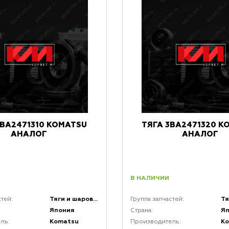
3BA2471310 KOMATSU
ТЯГА 3BA2471320 K
АНАЛОГ
АНАЛОГ
В НАЛИЧИИ
Тяги и шаровые соединения
стей:
Группа запчастей:
Япония
Я
Страна:
Komatsu
K
ль:
Производитель: