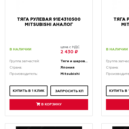
ТЯГА РУЛЕВАЯ 91E4310500
ТЯГА 
MITSUBISHI АНАЛОГ
MI
цена с НДС
В НАЛИЧИИ
В НАЛИЧИИ
2 430 ₽
Тяги и шаровые соединения
Группа запчастей:
Группа запча
Япония
Страна:
Страна:
Mitsubishi
Производитель:
Производите
КУПИТЬ В 1 КЛИК
КУПИТЬ В 
ЗАПРОСИТЬ КП
В КОРЗИНУ