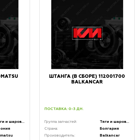
OMATSU
ШТАНГА (В СБОРЕ) 112001700
BALKANCAR
ПОСТАВКА: 0-3 ДН.
Тяги и шаровые соединения
Тяги и шаровые соединения
Группа запчастей:
пония
Болгария
Страна:
omatsu
Balkancar
Производитель: