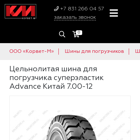
+7 831 266 04 57
заказать звонок
0
ООО «Корвет-М»
Шины для погрузчиков
Ш
Цельнолитая шина для
погрузчика суперэластик
Advance Китай 7.00-12