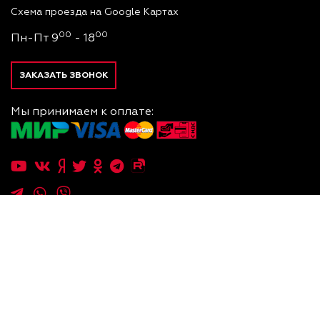
Схема проезда на Google Картах
00
00
Пн-Пт 9
- 18
ЗАКАЗАТЬ ЗВОНОК
Мы принимаем к оплате:
.Услуги
.Q
.Дзен
— Официальный дистрибьютор "Doosan
2026
©
Корвет-
Corporation Industrial Vehicle BG" и "CHL Materials
М
Handling" в России.
Пользуясь сайтом вы соглашаетесь с использованием
правилам
файлов cookies по
.