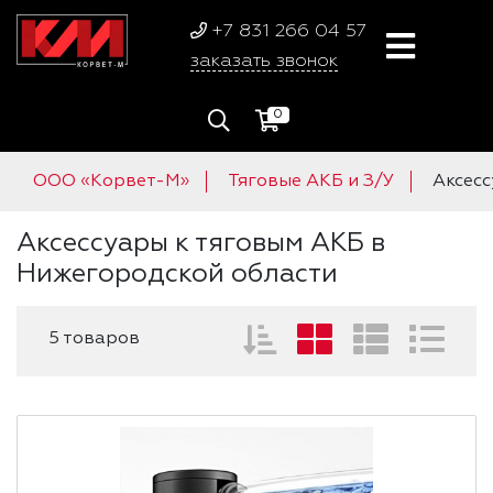
+7 831 266 04 57
заказать звонок
0
ООО «Корвет-М»
Тяговые АКБ и З/У
Аксесс
Аксессуары к тяговым АКБ в
Нижегородской области
5 товаров