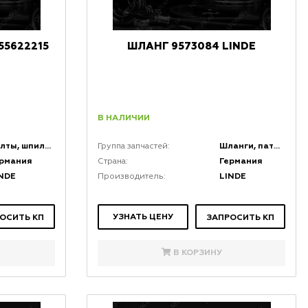
5622215
ШЛАНГ 9573084 LINDE
В НАЛИЧИИ
Болты, шпильки, крепеж, коннекторы и кронштейны
Шланги, патрубки, гибкие соединения, РВД, фитинги и штуцера
Группа запчастей:
ермания
Германия
Страна:
NDE
LINDE
Производитель:
УЗНАТЬ ЦЕНУ
ОСИТЬ КП
ЗАПРОСИТЬ КП
В КОРЗИНУ