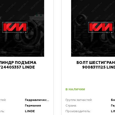
ЛИНДР ПОДЪЕМА
БОЛТ ШЕСТИГРА
724405357 LINDE
9008311125 LIN
В НАЛИЧИИ
Гидравлические цилиндры
стей:
Группа запчастей:
Германия
Г
Страна:
LINDE
LI
ль:
Производитель: