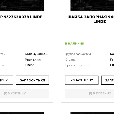
Р 9323620038 LINDE
ШАЙБА ЗАПОРНАЯ 945
LINDE
В НАЛИЧИИ
Болты, шпильки, крепеж, коннекторы и кронштейны
стей:
Группа запчастей:
Германия
Г
Страна:
LINDE
LI
ль:
Производитель:
ЦЕНУ
УЗНАТЬ ЦЕНУ
ЗАПРОСИТЬ КП
ЗАПР
В КОРЗИНУ
В КОРЗИНУ