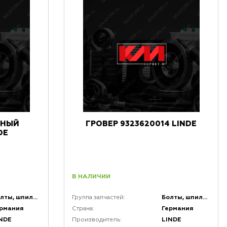
ННЫЙ
ГРОВЕР 9323620014 LINDE
DE
В НАЛИЧИИ
Болты, шпильки, крепеж, коннекторы и кронштейны
Болты, шпильки, крепеж, коннекторы и кронштейны
Группа запчастей:
ермания
Германия
Страна:
NDE
LINDE
Производитель: