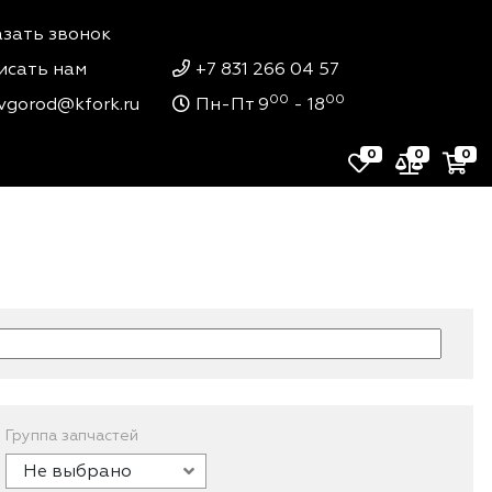
азать звонок
исать нам
+7 831 266 04 57
00
00
vgorod@kfork.ru
Пн-Пт 9
- 18
0
0
0
Группа запчастей
Не выбрано