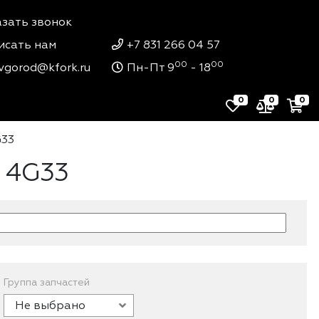
азать звонок
исать нам
+7 831 266 04 57
00
00
vgorod@kfork.ru
Пн-Пт 9
- 18
0
0
0
G33
i 4G33
Группа запчастей
Не выбрано