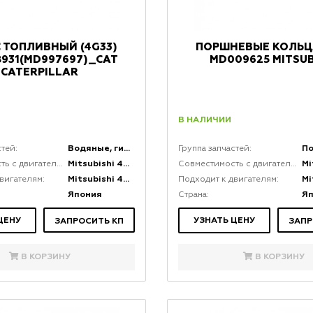
 ТОПЛИВНЫЙ (4G33)
ПОРШНЕВЫЕ КОЛЬЦ
931(MD997697)_CAT
MD009625 MITSUB
CATERPILLAR
В НАЛИЧИИ
Водяные, гидравлические и топливные насосы
стей:
Группа запчастей:
Mitsubishi 4G33
Совместимость с двигателями:
Совместимость с двигателями:
Mitsubishi 4G33
вигателям:
Подходит к двигателям:
Япония
Я
Страна:
ЦЕНУ
УЗНАТЬ ЦЕНУ
ЗАПРОСИТЬ КП
ЗАПР
В КОРЗИНУ
В КОРЗИНУ