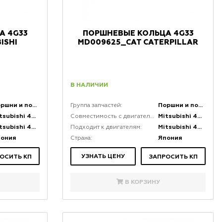
А 4G33
ПОРШНЕВЫЕ КОЛЬЦА 4G33
ISHI
MD009625_CAT CATERPILLAR
В НАЛИЧИИ
Поршни и поршневая группа двигателей
Поршни и поршневая группа двигателей
Группа запчастей:
Mitsubishi 4G33
Mitsubishi 4G33
Совместимость с двигателями:
Mitsubishi 4G33
Mitsubishi 4G33
Подходит к двигателям:
пония
Япония
Страна:
УЗНАТЬ ЦЕНУ
ОСИТЬ КП
ЗАПРОСИТЬ КП
В КОРЗИНУ