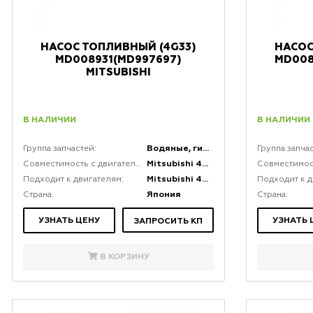
НАСОС ТОПЛИВНЫЙ (4G33)
НАСОС
MD008931(MD997697)
MD008
MITSUBISHI
В НАЛИЧИИ
В НАЛИЧИИ
Водяные, гидравлические и топливные насосы
Группа запчастей:
Группа запча
Mitsubishi 4G33
Совместимость с двигателями:
Mitsubishi 4G33
Подходит к двигателям:
Подходит к д
Япония
Страна:
Страна:
УЗНАТЬ ЦЕНУ
УЗНАТЬ 
ЗАПРОСИТЬ КП
В КОРЗИНУ