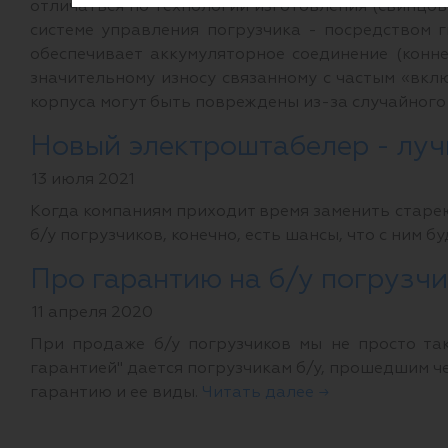
отличаться по технологии изготовления (свинцов
системе управления погрузчика - посредством 
обеспечивает аккумуляторное соединение (конн
значительному износу связанному с частым «вкл
корпуса могут быть повреждены из-за случайного
Новый электроштабелер - луч
13 июля 2021
Когда компаниям приходит время заменить старею
б/у погрузчиков, конечно, есть шансы, что с ним б
Про гарантию на б/у погруз
11 апреля 2020
При продаже б/у погрузчиков мы не просто так
гарантией" дается погрузчикам б/у, прошедшим ч
гарантию и ее виды.
Читать далее →