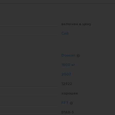
включен в цену
Спб
Doosan
?
1600 кг
2007
12922
хорошее
FFT
?
B16X-5