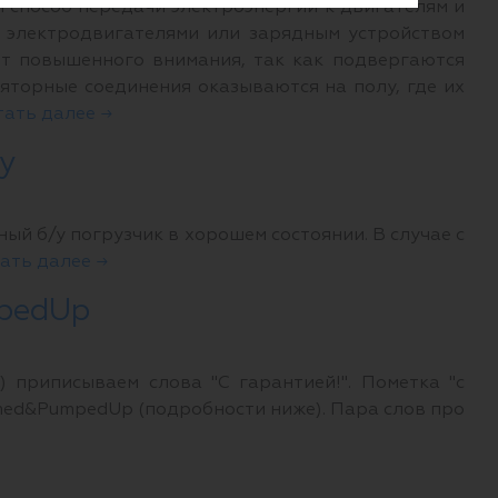
н способ передачи электроэнергии к двигателям и
с электродвигателями или зарядным устройством
ет повышенного внимания, так как подвергаются
яторные соединения оказываются на полу, где их
тать далее →
у
й б/у погрузчик в хорошем состоянии. В случае с
ать далее →
mpedUp
 приписываем слова "С гарантией!". Пометка "с
rmed&PumpedUp (подробности ниже). Пара слов про