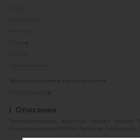
Страна
Тип двигателя
Инв. номер
Опции
?
Гарантия
Гарантия, мес./м.ч.
Эксплуатационные характеристики
Высота подъема
?
Описание
Электропогрузчик вилочный Doosan модели 
грузоподъемность 1600 кг. Гарантия: 3 месяца или 