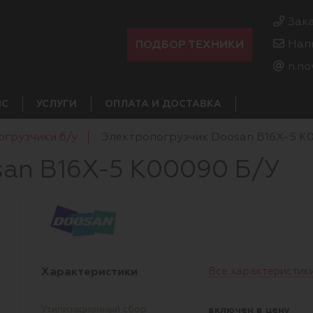
Зак
ПОДБОР ТЕХНИКИ
Нап
n.no
ИС
УСЛУГИ
ОПЛАТА И ДОСТАВКА
огрузчики б/у
Электропогрузчик Doosan B16X-5 K
san B16X-5 K00090 Б/У
Характеристики
Все характеристик
включен в цену
Утилизационный сбор