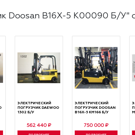
ик Doosan B16X-5 K00090 Б/У" о
том числе по Нижнему Новгороду и Нижегородской обл
овывозом в филиале г. Нижний Новгород
 о тарифах на доставку можете посмотреть на нашей
е. Юр. лица могут расплатиться за товары за безнали
ЭЛЕКТРИЧЕСКИЙ
ЭЛЕКТРИЧЕСКИЙ
Э
O
ПОГРУЗЧИК DAEWOO
ПОГРУЗЧИК DOOSAN
П
ный расчет и по банковской карте, так и по банковско
1302 Б/У
B16Х-5 КМ166 Б/У
M
562 440 ₽
750 000 ₽