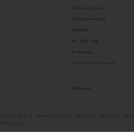
Южная Корея
Электрический
K00090
SE, АКБ ТАБ
3 месяца
3 мес или 500 м/час
4500 мм
B16X-5 б/у с инвентарным номером K00090 2007
500 м/час.