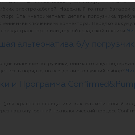
о-кислотные, литий-ионные, AGM и др.), но неизмене
гибких электрокабелей. Надежный контакт батареи 
ектор). Эта «неприметная» деталь погрузчика требу
ючением-выключением» коннектора. Нередко аккумул
 наезда транспорта или другой складской техники.
Чи
шая альтернатива б/у погрузчик
щие вилочные погрузчики, они часто ищут подержанны
удет все в порядке, но всегда ли это лучший выбор?
Чит
чики и Программа Confirmed&Pu
 (для красного словца или как маркетинговый ход)
ерез наш внутренний технологический процесс Confi