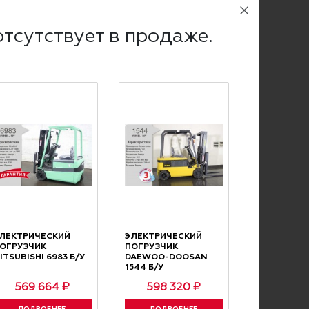
тсутствует в продаже.
асти.
 странице
о доставке и самовывозе
.
чный расчет с учетом НДС.
ЛЕКТРИЧЕСКИЙ
ЭЛЕКТРИЧЕСКИЙ
ОГРУЗЧИК
ПОГРУЗЧИК
му переводу.
ITSUBISHI 6983 Б/У
DAEWOO-DOOSAN
1544 Б/У
569 664 ₽
598 320 ₽