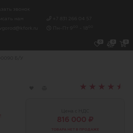
азать звонок
исать нам
+7 831 266 04 57
00
00
vgorod@kfork.ru
Пн-Пт 9
- 18
0
0
0
00090 Б/У
Цена с НДС
и
816 000 ₽
ТОВАРА НЕТ В ПРОДАЖЕ