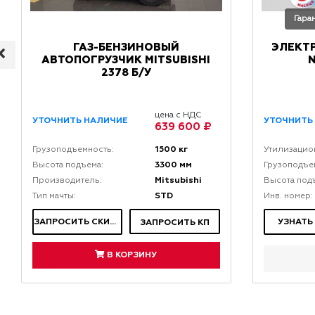
Гара
ГАЗ-БЕНЗИНОВЫЙ
ЭЛЕКТ
АВТОПОГРУЗЧИК MITSUBISHI
N
2378 Б/У
цена с НДС
УТОЧНИТЬ НАЛИЧИЕ
УТОЧНИТЬ
639 600 ₽
1500 кг
Грузоподъемность:
Утилизацио
3300 мм
Высота подъема:
Грузоподъе
Mitsubishi
Производитель:
Высота под
STD
Тип мачты:
Инв. номер:
ЗАПРОСИТЬ СКИДКУ
УЗНАТЬ
ЗАПРОСИТЬ КП
В КОРЗИНУ