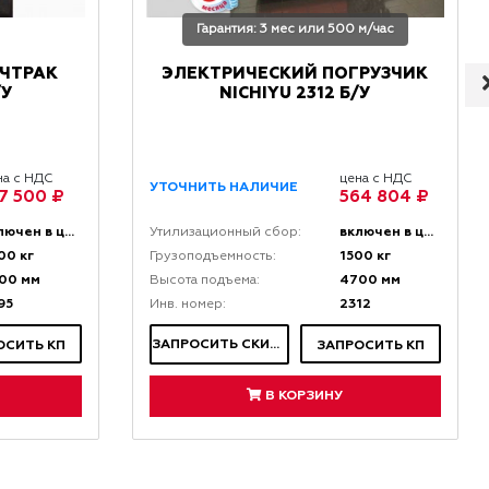
Гарантия: 3 мес или 500 м/час
ЧТРАК
ЭЛЕКТРИЧЕСКИЙ ПОГРУЗЧИК
/У
NICHIYU 2312 Б/У
на с НДС
цена с НДС
УТОЧНИТЬ НАЛИЧИЕ
7 500 ₽
564 804 ₽
включен в цену
включен в цену
Утилизационный сбор:
00 кг
1500 кг
Грузоподъемность:
00 мм
4700 мм
Высота подъема:
95
2312
Инв. номер:
ЗАПРОСИТЬ СКИДКУ
ОСИТЬ КП
ЗАПРОСИТЬ КП
В КОРЗИНУ