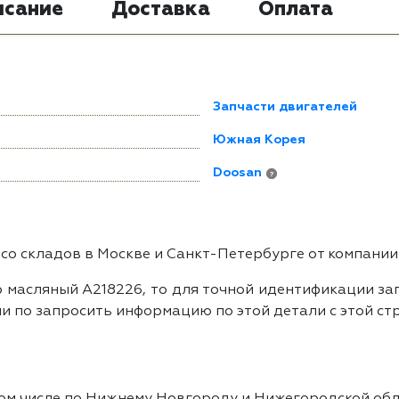
исание
Доставка
Оплата
Запчасти двигателей
Южная Корея
Doosan
?
о складов в Москве и Санкт-Петербурге от компании
 масляный A218226, то для точной идентификации зап
и по запросить информацию по этой детали с этой ст
том числе по Нижнему Новгороду и Нижегородской обл