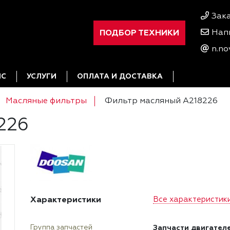
Зак
ПОДБОР ТЕХНИКИ
Нап
n.no
ИС
УСЛУГИ
ОПЛАТА И ДОСТАВКА
Масляные фильтры
Фильтр масляный A218226
226
Характеристики
Все характеристик
Запчасти двигател
Группа запчастей