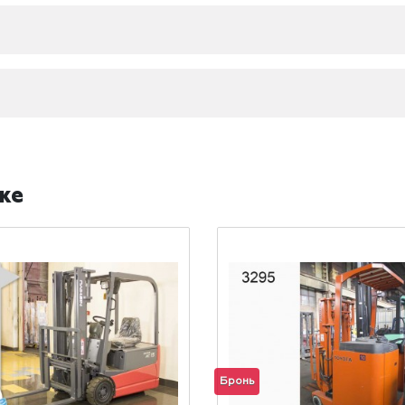
же
Бронь