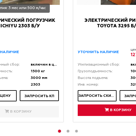
нтия: 3 мес или 500 м/час
РИЧЕСКИЙ ПОГРУЗЧИК
ЭЛЕКТРИЧЕСКИЙ РИ
ICHIYU 2303 Б/У
TOYOTA 3295 Б
це
 НАЛИЧИЕ
УТОЧНИТЬ НАЛИЧИЕ
12
включен в цену
нный сбор:
Утилизационный сбор:
1500 кг
10
мность:
Грузоподъемность:
3000 мм
30
ъема:
Высота подъема:
2303
32
Инв. номер:
 ЦЕНУ
ЗАПРОСИТЬ СКИДКУ
ЗАПРОСИТЬ КП
ЗАПР
В КОРЗИНУ
В КОРЗИНУ