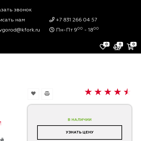
азать звонок
исать нам
+7 831 266 04 57
00
00
vgorod@kfork.ru
Пн-Пт 9
- 18
0
0
0
В НАЛИЧИИ
и
УЗНАТЬ ЦЕНУ
ей