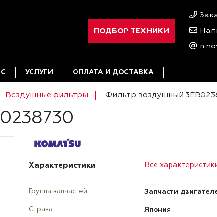
Зак
ПОДБОР ТЕХНИКИ
Нап
n.no
ИС
УСЛУГИ
ОПЛАТА И ДОСТАВКА
Воздушные фильтры
Фильтр воздушный 3EB023
B0238730
Характеристики
Все характеристик
Запчасти двигател
Группа запчастей
Япония
Страна