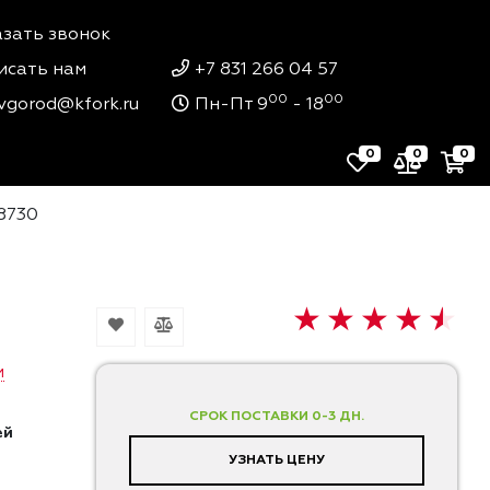
азать звонок
исать нам
+7 831 266 04 57
00
00
vgorod@kfork.ru
Пн-Пт 9
- 18
0
0
0
8730
и
СРОК ПОСТАВКИ 0-3 ДН.
ей
УЗНАТЬ ЦЕНУ