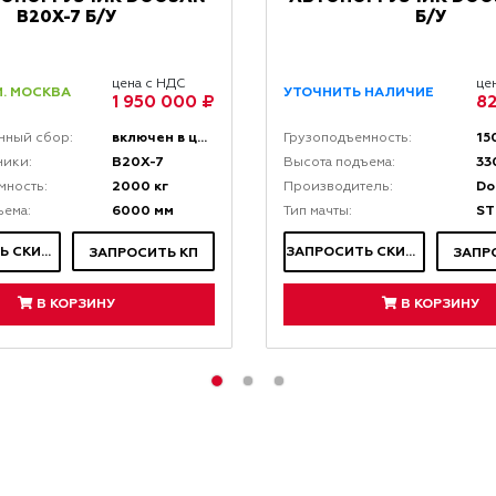
B20X-7 Б/У
Б/У
цена с НДС
це
. МОСКВА
УТОЧНИТЬ НАЛИЧИЕ
1 950 000 ₽
82
включен в цену
15
нный сбор:
Грузоподъемность:
B20X-7
33
ники:
Высота подъема:
2000 кг
Do
мность:
Производитель:
6000 мм
ST
ъема:
Тип мачты:
ЗАПРОСИТЬ СКИДКУ
ЗАПРОСИТЬ СКИДКУ
ЗАПРОСИТЬ КП
ЗАПР
В КОРЗИНУ
В КОРЗИНУ