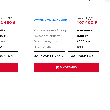
на с НДС
цена с НДС
УТОЧНИТЬ НАЛИЧИЕ
2 480 ₽
407 400 ₽
00 кг
включен в цену
Утилизационный сбор:
00 мм
1600 кг
Грузоподъемность:
osan
4500 мм
Высота подъема:
D
1565
Инв. номер:
ЗАПРОСИТЬ СКИДКУ
ОСИТЬ КП
ЗАПРОСИТЬ КП
В КОРЗИНУ