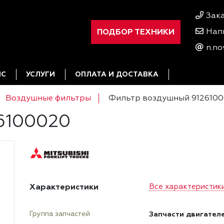
Зак
ПОДБОР ТЕХНИКИ
Нап
n.no
ИС
УСЛУГИ
ОПЛАТА И ДОСТАВКА
Воздушные фильтры
Фильтр воздушный 912610
6100020
Характеристики
Все характеристик
Запчасти двигател
Группа запчастей