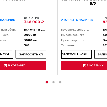
Б/У
цена с НДС
це
 НАЛИЧИЕ
УТОЧНИТЬ НАЛИЧИЕ
348 000 ₽
82
включен в цену
15
нный сбор:
Грузоподъемность:
2000 кг
33
мность:
Высота подъема:
3000 мм
Do
ъема:
Производитель:
362
ST
Тип мачты:
ЗАПРОСИТЬ СКИДКУ
ЗАПРОСИТЬ СКИДКУ
ЗАПРОСИТЬ КП
ЗАПР
В КОРЗИНУ
В КОРЗИНУ