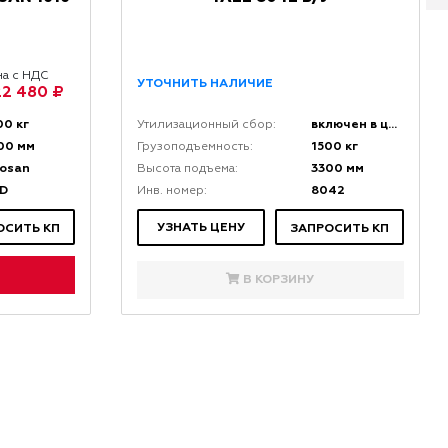
на с НДС
УТОЧНИТЬ НАЛИЧИЕ
2 480 ₽
00 кг
включен в цену
Утилизационный сбор:
00 мм
1500 кг
Грузоподъемность:
osan
3300 мм
Высота подъема:
D
8042
Инв. номер:
УЗНАТЬ ЦЕНУ
ОСИТЬ КП
ЗАПРОСИТЬ КП
В КОРЗИНУ