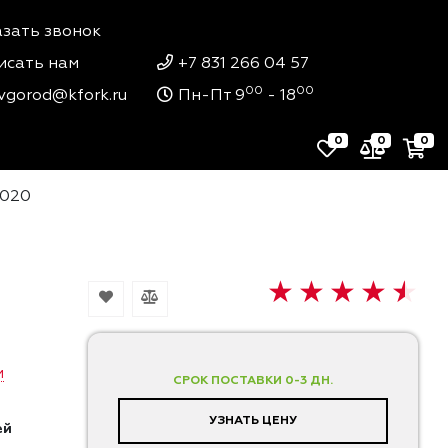
азать звонок
исать нам
+7 831 266 04 57
00
00
vgorod@kfork.ru
Пн-Пт 9
- 18
0
0
0
0020
и
СРОК ПОСТАВКИ 0-3 ДН.
УЗНАТЬ ЦЕНУ
ей