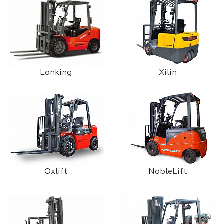
Lonking
Xilin
Oxlift
NobleLift