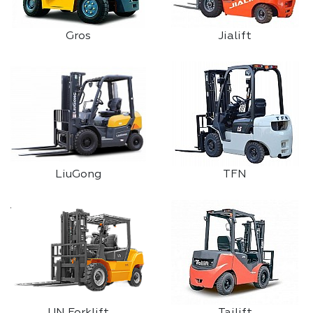
Gros
Jialift
LiuGong
TFN