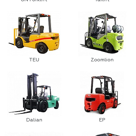
UN Forklift
Tailift
TEU
Zoomlion
Dalian
EP