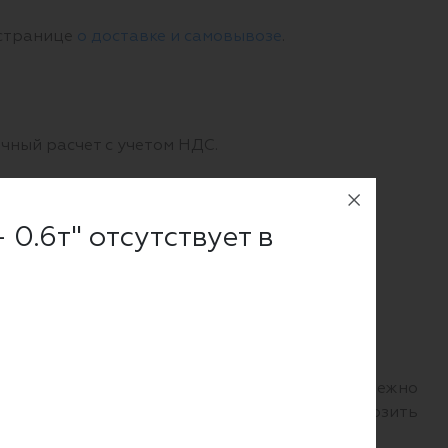
 странице
о доставке и самовывозе
.
чный расчет с учетом НДС.
му переводу.
 0.6т" отсутствует в
х. Для этого спецтехника должна быть надежно
илочного погрузчика и как безопасно перевозить