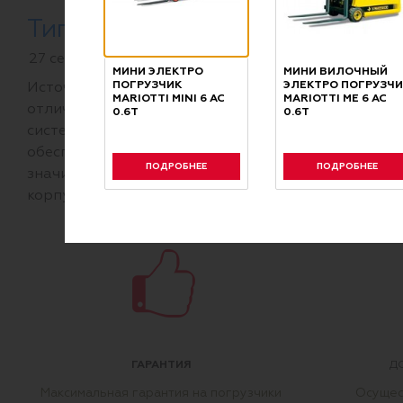
Типы коннекторов, аккумулят
27 сентября 2021
МИНИ ЭЛЕКТРО
МИНИ ВИЛОЧНЫЙ
ПОГРУЗЧИК
ЭЛЕКТРО ПОГРУЗЧИ
Источником энергии для работы электрического 
MARIOTTI MINI 6 AC
MARIOTTI ME 6 AC
отличаться по технологии изготовления (свинцов
0.6Т
0.6Т
системе управления погрузчика - посредством 
обеспечивает аккумуляторное соединение (конн
ПОДРОБНЕЕ
ПОДРОБНЕЕ
значительному износу связанному с частым «вкл
корпуса могут быть повреждены из-за случайного
ГАРАНТИЯ
Д
Максимальная гарантия на погрузчики
Осущес