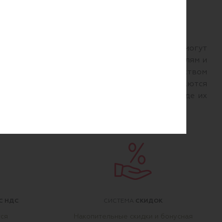
огрузчиков
ляторная батарея. Аккумуляторные батареи могут
н способ передачи электроэнергии к двигателям и
с электродвигателями или зарядным устройством
ет повышенного внимания, так как подвергаются
яторные соединения оказываются на полу, где их
тать далее →
С НДС
СКИДОК
СИСТЕМА
тся
Накопительные скидки и бонусная