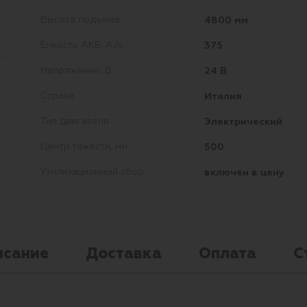
4800 мм
Высота подъема
375
Емкость АКБ, А/ч
24 В
Напряжение, В
Италия
Страна
Электрический
Тип двигателя
500
Центр тяжести, мм
включен в цену
Утилизационный сбор
исание
Доставка
Оплата
С