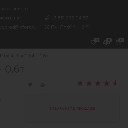
азать звонок
исать нам
+7 831 266 04 57
00
00
vgorod@kfork.ru
Пн-Пт 9
- 18
0
0
0
ini 4-6 AC 0.4 - 0.6т
 0.6т
и
ТОВАРА НЕТ В ПРОДАЖЕ