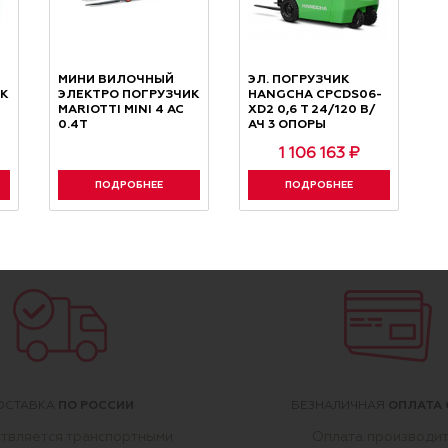
орных соединений, для электроп
МИНИ ВИЛОЧНЫЙ
ЭЛ. ПОГРУЗЧИК
К
ЭЛЕКТРО ПОГРУЗЧИК
HANGCHA CPCDS06-
погрузчика является, как известно, тяговая аккуму
MARIOTTI MINI 4 AC
XD2 0,6 Т 24/120 В/
о-кислотные, литий-ионные, AGM и др.), но неизмене
0.4Т
АЧ 3 ОПОРЫ
гибких электрокабелей. Надежный контакт батареи 
1 106 163 ₽
ектор). Эта «неприметная» деталь погрузчика требу
ПОДРОБНЕЕ
ПОДРОБНЕЕ
ючением-выключением» коннектора. Нередко аккумул
 наезда транспорта или другой складской техники.
Чи
ПО РОССИИ
ОПЛАТА 
ОСТАВКА
БЕЗНАЛИЧНАЯ
твляется транспортными
Оплата производи