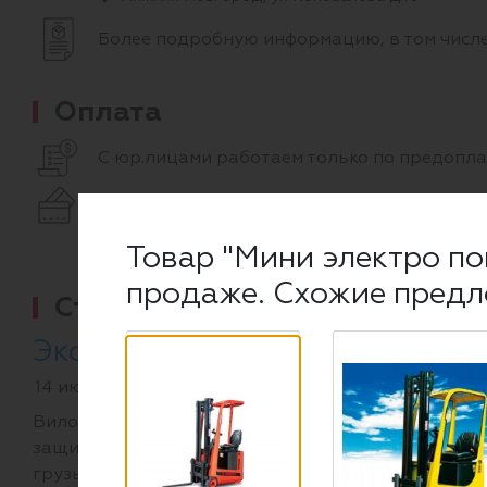
Более подробную информацию, в том числе
Оплата
С юр.лицами работаем только по предоплат
Физ. лица могут расплатиться как за налич
Подробнее об оплате и наших реквизитах
Товар "Мини электро пог
продаже. Схожие предл
Статьи по теме
Эксплуатация вилочного погр
14 июня 2024
Вилочные погрузчики эффективны не только на
защищена от переворачивания. Эта статья будет
грузы на подъемах и спусках.
Читать далее →