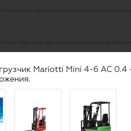
 о тарифах на доставку можете посмотреть на нашей
е. Юр. лица могут расплатиться за товары за безнали
ный расчет и по банковской карте, так и по банковско
рузчик Mariotti Mini 4-6 AC 0.4 -
ожения.
узчика на уклоне
 горизонтальных, но и на наклонных поверхностя
 о том, как рассчитать максимальный угол уклона в