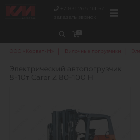
+7 831 266 04 57
заказать звонок
0
ООО «Корвет-М»
Вилочные погрузчики
Эл
Электрический автопогрузчик
8-10т Carer Z 80-100 H