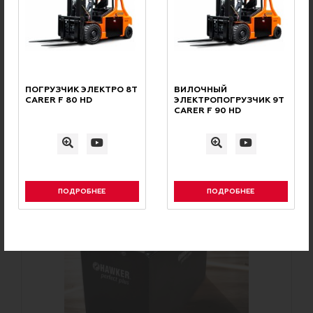
Шины для погрузчиков
РЕКОМЕНДУЕМ
ПОГРУЗЧИК ЭЛЕКТРО 8Т
ВИЛОЧНЫЙ
Купившие этот товар купили
CARER F 80 HD
ЭЛЕКТРОПОГРУЗЧИК 9Т
CARER F 90 HD
также
ПОДРОБНЕЕ
ПОДРОБНЕЕ