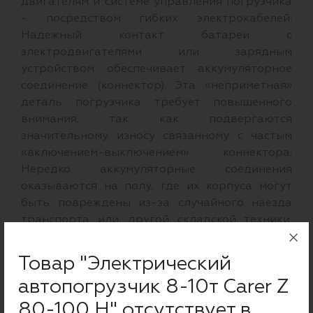
двигателям и системе управления погрузчика
- посредством гибких электрокабелей.
Надежный контакт батареи с
электродвигателями или зарядным
устройством обеспечивает аккумуляторное
соединение (коннектор). Эта «неприметная»
деталь погрузчика требует повышенного
внимания, так как подвергаются
значительному износу связанному с частым
«включением-выключением» коннектора.
Нередко аккумуляторные соединения
оказываются на полу, где их корпуса могут
быть повреждены из-за случайного наезда
транспорта или другой складской техники.
Читать далее →
Товар "Электрический
автопогрузчик 8-10т Carer Z
80-100 H" отсутствует в