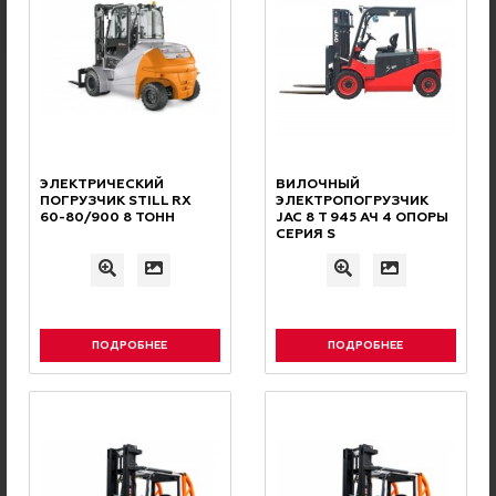
РЕКОМЕНДУЕМ
Вас может заинтересовать
ЭЛЕКТРИЧЕСКИЙ
ВИЛОЧНЫЙ
ПОГРУЗЧИК STILL RX
ЭЛЕКТРОПОГРУЗЧИК
Аккумуляторные батареи
60-80/900 8 ТОНН
JAC 8 Т 945 АЧ 4 ОПОРЫ
СЕРИЯ S
Зарядные устройства для АКБ
ПОДРОБНЕЕ
ПОДРОБНЕЕ
Навесное оборудование
Вилы и удлинители вил