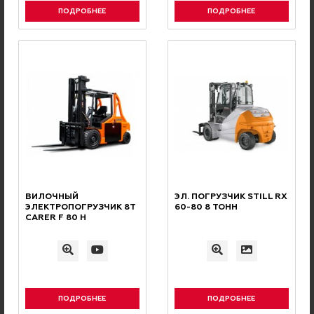
ПОДРОБНЕЕ
ПОДРОБНЕЕ
Осуществляется транспортными
компаниями или Почтой России
ОПЛАТА С НДС
БЕЗНАЛИЧНАЯ
Оплата производится
ВИЛОЧНЫЙ
ЭЛ. ПОГРУЗЧИК STILL RX
безналичным переводом с НДС
ЭЛЕКТРОПОГРУЗЧИК 8Т
60-80 8 ТОНН
CARER F 80 H
ПОДРОБНЕЕ
ПОДРОБНЕЕ