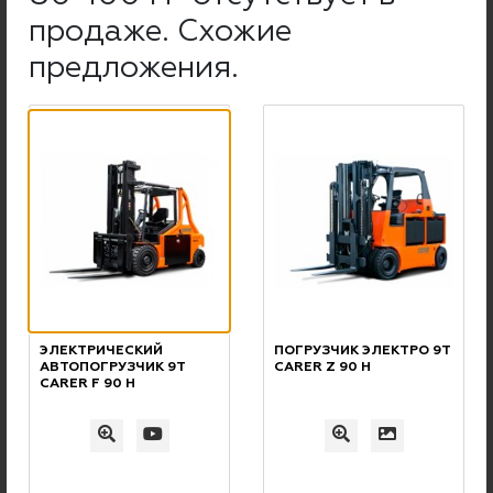
продаже. Схожие
предложения.
ГАРАНТИЯ
Максимальная гарантия на погрузчики Doosan с ДВС
составляет 5 лет или 5000 м/ч
(
подробности у наших менеджеров
)
Минимальная гарантия на новые погрузчики и
штабелеры составляет 12 мес или 2000 м/ч
Подробнее о гарантии
ЭЛЕКТРИЧЕСКИЙ
ПОГРУЗЧИК ЭЛЕКТРО 9Т
АВТОПОГРУЗЧИК 9Т
CARER Z 90 H
CARER F 90 H
ПО РОССИИ
ДОСТАВКА