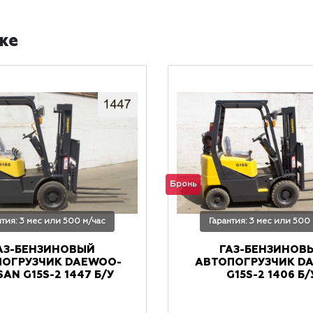
же
Бронь
нтия: 3 мес или 500 м/час
Гарантия: 3 мес или 500
АЗ-БЕНЗИНОВЫЙ
ГАЗ-БЕНЗИНОВ
ПОГРУЗЧИК DAEWOO-
АВТОПОГРУЗЧИК D
AN G15S-2 1447 Б/У
G15S-2 1406 Б/