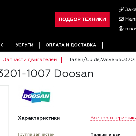
Зак
ПОДБОР ТЕХНИКИ
Нап
n.no
ИС
УСЛУГИ
ОПЛАТА И ДОСТАВКА
Запчасти двигателей
Палец/Guide,Valve 650320
3201-1007 Doosan
Характеристики
Все характеристик
Пальцы и оси
Группа запчастей