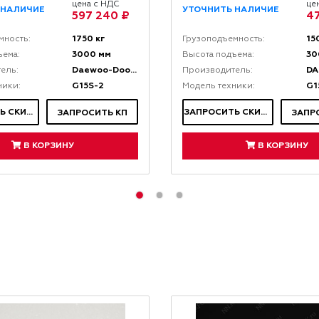
цена с НДС
це
 НАЛИЧИЕ
УТОЧНИТЬ НАЛИЧИЕ
597 240 ₽
47
1750 кг
15
мность:
Грузоподъемность:
3000 мм
30
ъема:
Высота подъема:
Daewoo-Doosan
D
ель:
Производитель:
G15S-2
G1
ники:
Модель техники:
ЗАПРОСИТЬ СКИДКУ
ЗАПРОСИТЬ СКИДКУ
ЗАПРОСИТЬ КП
ЗАПР
В КОРЗИНУ
В КОРЗИНУ