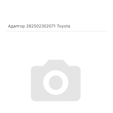
Адаптор 262502302071 Toyota