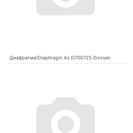
Диафрагма/Diaphragm As D700725 Doosan