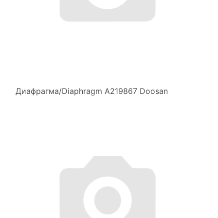
Диафрагма/Diaphragm A219867 Doosan