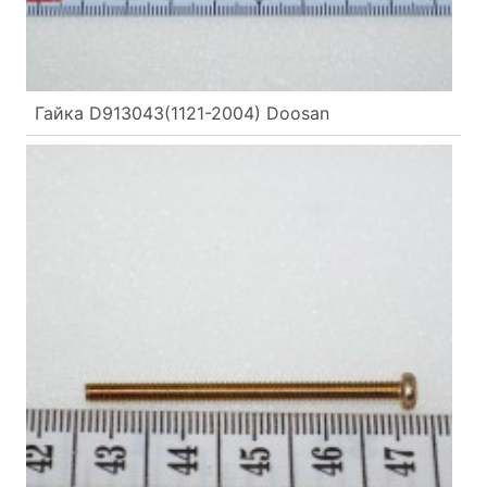
Гайка D913043(1121-2004) Doosan