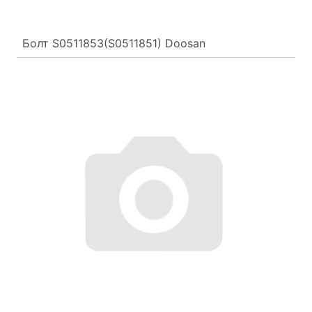
Болт S0511853(S0511851) Doosan