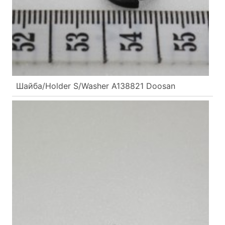
Шайба/Holder S/Washer A138821 Doosan