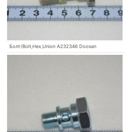
Болт/Bolt,Hex,Union A232346 Doosan