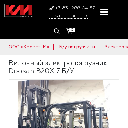
+7 831 266 04 57
заказать звонок
0
ООО «Корвет-М»
Б/у погрузчики
Электроп
Вилочный электропогрузчик
Doosan B20X-7 Б/У