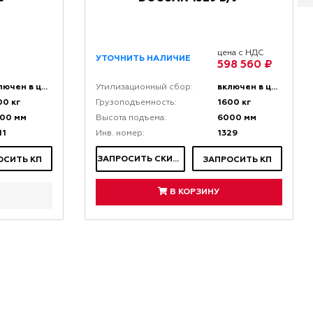
цена с НДС
УТОЧНИТЬ НАЛИЧИЕ
598 560 ₽
включен в цену
включен в цену
Утилизационный сбор:
00 кг
1600 кг
Грузоподъемность:
00 мм
6000 мм
Высота подъема:
11
1329
Инв. номер:
ЗАПРОСИТЬ СКИДКУ
ОСИТЬ КП
ЗАПРОСИТЬ КП
В КОРЗИНУ