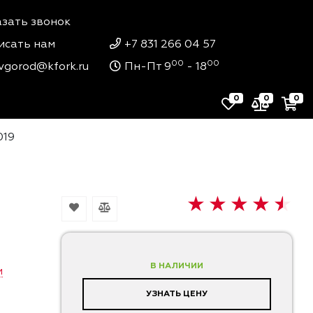
азать звонок
исать нам
+7 831 266 04 57
00
00
vgorod@kfork.ru
Пн-Пт 9
- 18
0
0
0
019
В НАЛИЧИИ
и
УЗНАТЬ ЦЕНУ