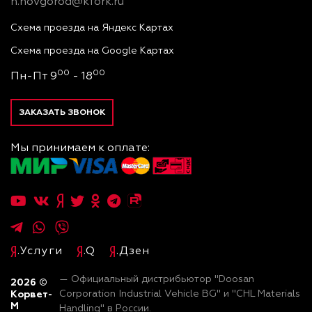
n.novgorod@kfork.ru
Схема проезда на Яндекс Картах
Схема проезда на Google Картах
00
00
Пн-Пт 9
- 18
ЗАКАЗАТЬ ЗВОНОК
Мы принимаем к оплате:
.Услуги
.Q
.Дзен
— Официальный дистрибьютор "Doosan
2026
©
Корвет-
Corporation Industrial Vehicle BG" и "CHL Materials
М
Handling" в России.