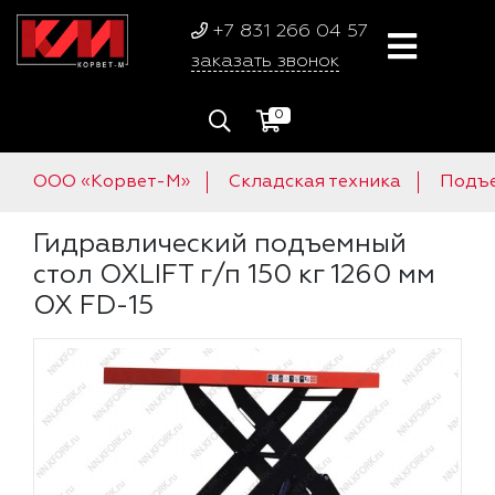
+7 831 266 04 57
заказать звонок
0
ООО «Корвет-М»
Складская техника
Подъе
Гидравлический подъемный
стол OXLIFT г/п 150 кг 1260 мм
OX FD-15