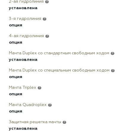
2-ая гидролиния
?
установлена
3-я гидролиния
?
опция
4-ая гидролиния
?
опция
Мачта Duplex сo стандартным свободным ходом
?
установлена
Мачта Duplex со специальным свободным ходом
?
опция
Мачта Triplex
?
опция
Мачта Quadroplex
?
опция
Защитная решетка мачты
?
установлена