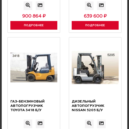
РЕКОМЕНДУЕМ
Вас может заинтересовать
900 864 ₽
639 600 ₽
ПОДРОБНЕЕ
ПОДРОБНЕЕ
Шины для погрузчиков
Фильтры для погрузчиков
Кабины для погрузчиков
Навесное оборудование
ГАЗ-БЕНЗИНОВЫЙ
ДИЗЕЛЬНЫЙ
АВТОПОГРУЗЧИК
АВТОПОГРУЗЧИК
TOYOTA 3418 Б/У
NISSAN 5205 Б/У
Вилы и удлинители вил