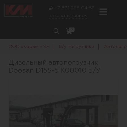
+7 831 266 04 57
заказать звонок
0
ООО «Корвет-М»
Б/у погрузчики
Автопогр
Дизельный автопогрузчик
Doosan D15S-5 K00010 Б/У