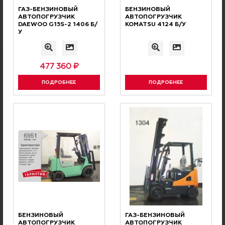
программа для наших клиентов
ГАЗ-БЕНЗИНОВЫЙ
БЕНЗИНОВЫЙ
АВТОПОГРУЗЧИК
АВТОПОГРУЗЧИК
DAEWOO G15S-2 1406 Б/
KOMATSU 4124 Б/У
У
Нужна консультация
477 360 ₽
ПОДРОБНЕЕ
ПОДРОБНЕЕ
нашего специалиста?
ОCТАВЬТЕ ЗАЯВКУ, И НАШИ СПЕЦИАЛИСТЫ СВЯЖУТСЯ
С ВАМИ И ОТВЕТЯТ НА ВСЕ ВОПРОСЫ
Ваше имя
Номер телефона
БЕНЗИНОВЫЙ
ГАЗ-БЕНЗИНОВЫЙ
Ваш комментарий
АВТОПОГРУЗЧИК
АВТОПОГРУЗЧИК