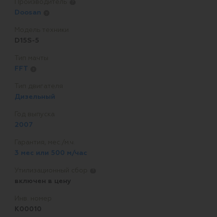
Производитель
?
Doosan
?
Модель техники
D15S-5
Тип мачты
FFT
?
Тип двигателя
Дизельный
Год выпуска
2007
Гарантия, мес./м.ч.
3 мес или 500 м/час
Утилизационный сбор
?
включен в цену
Инв. номер
K00010