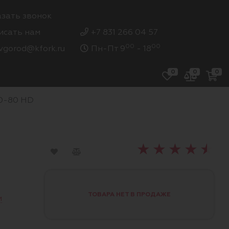
азать звонок
исать нам
+7 831 266 04 57
00
00
vgorod@kfork.ru
Пн-Пт 9
- 18
0
0
0
60-80 HD
ТОВАРА НЕТ В ПРОДАЖЕ
и