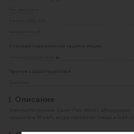
Тип двигателя
Емкость АКБ, А/ч
Напряжение, В
Стандартная комплектация и опции
Утилизационный сбор
?
Прочие характеристики
Давление
Описание
Электропогрузчик Carer F60-80HD оборудован
скорости в 18 км/ч, когда перевозит товар и 0,48 м