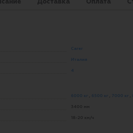
исание
Доставка
Оплата
С
Carer
Италия
4
6000 кг
,
6500 кг
,
7000 кг
,
3400 мм
18-20 км/ч