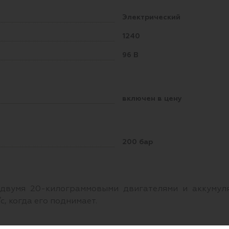
Электрический
1240
96 В
включен в цену
200 бар
 двумя 20-килограммовыми двигателями и аккумуля
/с, когда его поднимает.