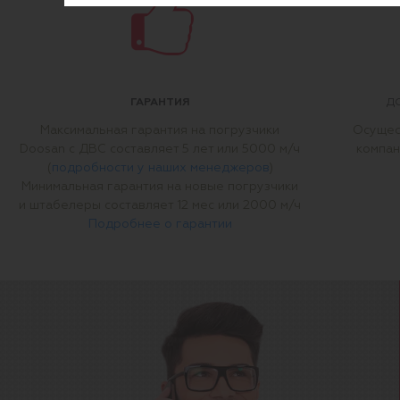
ГАРАНТИЯ
Д
Максимальная гарантия на погрузчики
Осущес
Doosan с ДВС составляет 5 лет или 5000 м/ч
компан
(
подробности у наших менеджеров
)
Минимальная гарантия на новые погрузчики
и штабелеры составляет 12 мес или 2000 м/ч
Подробнее о гарантии