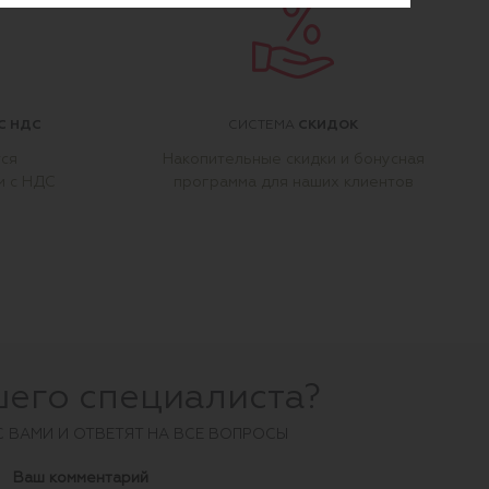
С НДС
СКИДОК
СИСТЕМА
тся
Накопительные скидки и бонусная
м с НДС
программа для наших клиентов
шего специалиста?
С ВАМИ И ОТВЕТЯТ НА ВСЕ ВОПРОСЫ
Ваш комментарий