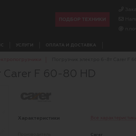
Зак
ПОДБОР ТЕХНИКИ
Нап
n.no
ИС
УСЛУГИ
ОПЛАТА И ДОСТАВКА
ектропогрузчики
Погрузчик электро 6-8т Carer F 
 Carer F 60-80 HD
Характеристики
Все характеристик
Carer
Производитель