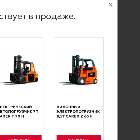
асти.
ствует в продаже.
 странице
о доставке и самовывозе
.
чный расчет с учетом НДС.
ЛЕКТРИЧЕСКИЙ
ВИЛОЧНЫЙ
му переводу.
ВТОПОГРУЗЧИК 7Т
ЭЛЕКТРОПОГРУЗЧИК
ARER F 70 H
6,5Т CARER Z 65 H