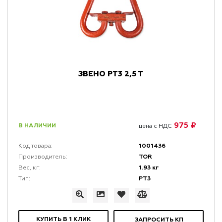
ЗВЕНО РТ3 2,5 Т
975 ₽
В НАЛИЧИИ
цена с НДС
1001436
Код товара:
TOR
Производитель:
1.93 кг
Вес, кг:
РТ3
Тип:
КУПИТЬ В 1 КЛИК
ЗАПРОСИТЬ КП